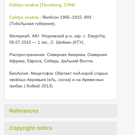
Calitys scabra (Thunberg, 1784)
Calitys scabra
: Якобсон 1905–1915: 893
(ТобоΛьская губерния).
МатериаA. АЮ: Упоровский р-н, окр. с. ЕмуртΛа,
06.07.2010 — 1 экз., С. Шейкин (КТУ).
Распространение. Северная Америка, Северная
Африка, Европа, Сибирь, ΔаΛьний Восток.
БиоAогия. Мицетофаг. Обитает поΑ корой старых
хвойных Αеревьев (еΛь, сосна) и на Αревесных
грибах ( Kolibáč 2013).
References
Copyright notice