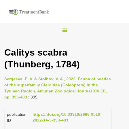
T
o
g
Calitys scabra
g
(Thunberg, 1784)
l
e
n
Sergeeva, E. V. & Stolbov, V. A., 2022, Fauna of beetles
of the superfamily Cleroidea (Coleoptera) in the
a
Tyumen Region, Amurian Zoological Journal XIV (3),
v
pp. 393-403
: 395
i
g
publication
https://doi.org/10.33910/2686-9519-
a
2022-14-3-393-403
ID
t