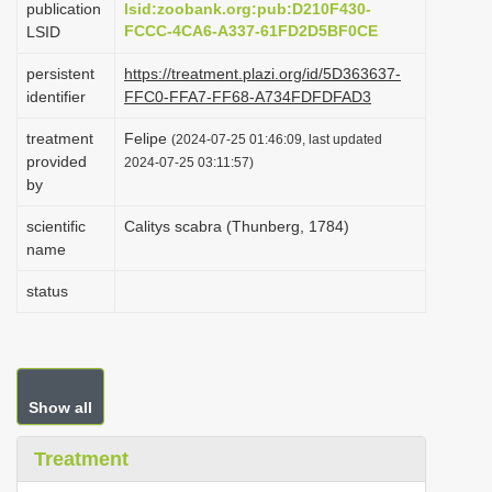
publication
lsid:zoobank.org:pub:D210F430-
i
FCCC-4CA6-A337-61FD2D5BF0CE
LSID
o
persistent
https://treatment.plazi.org/id/5D363637-
n
identifier
FFC0-FFA7-FF68-A734FDFDFAD3
treatment
Felipe
(2024-07-25 01:46:09, last updated
provided
2024-07-25 03:11:57)
by
scientific
Calitys scabra (Thunberg, 1784)
name
status
Show all
Treatment