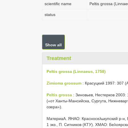
scientific name
Peltis grossa (Linna
status
Show all
Treatment
Peltis grossa (Linnaeus, 1758)
Zimioma grossum
: Красуцкий 1997: 307 (
Peltis grossa
: Зиновьев, Нестерков 2003:
(«от Ханты-Мансийска, Сургута, Нижневар
озера»).
МатериаA. ЯНАО: Красносеλькупский р-н,
1 экз., П. Ситников (КТУ). ХМАО: Беλоярски