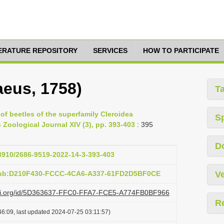
TERATURE REPOSITORY
SERVICES
HOW TO PARTICIPATE
aeus, 1758)
T
 of beetles of the superfamily Cleroidea
S
Zoological Journal XIV (3), pp. 393-403
: 395
D
33910/2686-9519-2022-14-3-393-403
:pub:D210F430-FCCC-4CA6-A337-61FD2D5BF0CE
Ve
lazi.org/id/5D363637-FFC0-FFA7-FCE5-A774FB0BF966
R
6:09, last updated 2024-07-25 03:11:57)