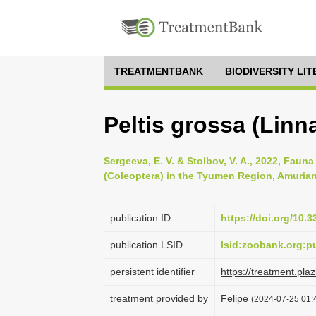
TREATMENTBANK
BIODIVERSITY LI
Peltis grossa (Linn
Sergeeva, E. V. & Stolbov, V. A., 2022, Fauna
(Coleoptera) in the Tyumen Region, Amurian 
publication ID
https://doi.org/10.
publication LSID
lsid:zoobank.org
persistent identifier
https://treatment.p
treatment provided by
Felipe
(2024-07-25 01:4