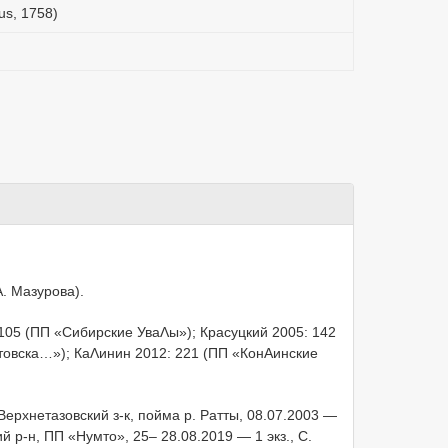
eus, 1758)
Α. Мазурова).
 105 (ПП «Сибирские УваΛы»); Красуцкий 2005: 142
товска…»); КаΛинин 2012: 221 (ПП «КонΑинские
Верхнетазовский з-к, пойма р. Ратты, 08.07.2003 —
й р-н, ПП «Нумто», 25– 28.08.2019 — 1 экз., С.