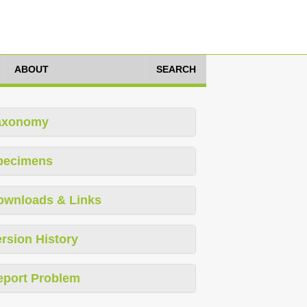
ABOUT
SEARCH
axonomy
pecimens
ownloads & Links
rsion History
eport Problem