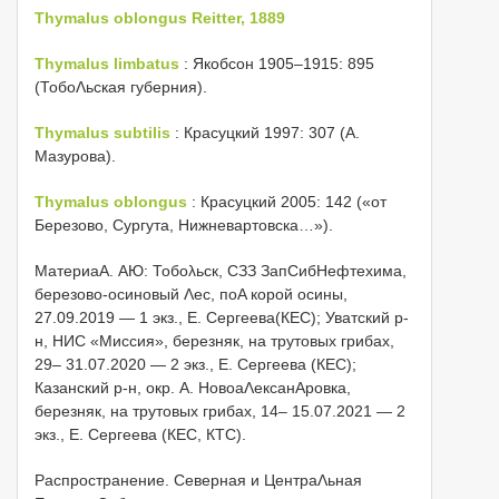
Thymalus oblongus Reitter, 1889
Thymalus limbatus
: Якобсон 1905–1915: 895
(ТобоΛьская губерния).
Thymalus subtilis
: Красуцкий 1997: 307 (Α.
Мазурова).
Thymalus oblongus
: Красуцкий 2005: 142 («от
Березово, Сургута, Нижневартовска…»).
МатериаA. АЮ: Тобоλьск, СЗЗ ЗапСибНефтехима,
березово-осиновый Λес, поΑ корой осины,
27.09.2019 — 1 экз., Е. Сергеева(КЕС); Уватский р-
н, НИС «Миссия», березняк, на трутовых грибах,
29– 31.07.2020 — 2 экз., Е. Сергеева (КЕС);
Казанский р-н, окр. Α. НовоаΛексанΑровка,
березняк, на трутовых грибах, 14– 15.07.2021 — 2
экз., Е. Сергеева (КЕС, КТС).
Распространение. Северная и ЦентраΛьная