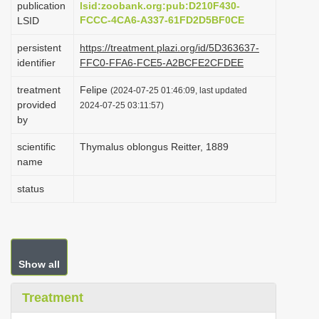
publication
lsid:zoobank.org:pub:D210F430-
i
FCCC-4CA6-A337-61FD2D5BF0CE
LSID
o
persistent
https://treatment.plazi.org/id/5D363637-
n
identifier
FFC0-FFA6-FCE5-A2BCFE2CFDEE
treatment
Felipe
(2024-07-25 01:46:09, last updated
provided
2024-07-25 03:11:57)
by
scientific
Thymalus oblongus Reitter, 1889
name
status
Show all
Treatment