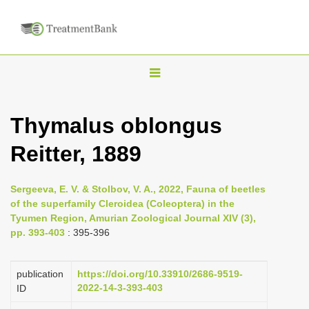
T
o
g
Thymalus oblongus
g
Reitter, 1889
l
e
n
Sergeeva, E. V. & Stolbov, V. A., 2022, Fauna of beetles
of the superfamily Cleroidea (Coleoptera) in the
a
Tyumen Region, Amurian Zoological Journal XIV (3),
v
pp. 393-403
: 395-396
i
g
publication
https://doi.org/10.33910/2686-9519-
a
2022-14-3-393-403
ID
t