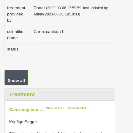
i
treatment
Donat
(2022-03-08 17:59:59, last updated by
provided
o
Admin 2023-08-01 19:18:03)
by
n
scientific
Carex capitata L.
name
status
Show all
Treatment
View in CoL
View at ENA
Carex capitata L.
Kopfige Segge