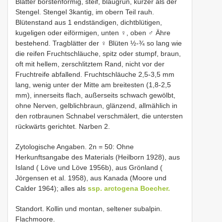
Blätter borstenförmig, steif, blaugrün, kürzer als der
Stengel. Stengel 3kantig, im obern Teil rauh.
Blütenstand aus 1 endständigen, dichtblütigen,
kugeligen oder eiförmigen, unten ♀, oben ♂ Ähre
bestehend. Tragblätter der ♀ Blüten ½-¾ so lang wie
die reifen Fruchtschläuche, spitz oder stumpf, braun,
oft mit hellem, zerschlitztem Rand, nicht vor der
Fruchtreife abfallend. Fruchtschläuche 2,5-3,5 mm
lang, wenig unter der Mitte am breitesten (1,8-2,5
mm), innerseits flach, außerseits schwach gewölbt,
ohne Nerven, gelblichbraun, glänzend, allmählich in
den rotbraunen Schnabel verschmälert, die untersten
rückwärts gerichtet. Narben 2.
Zytologische Angaben. 2n = 50: Ohne
Herkunftsangabe des Materials (Heilborn 1928), aus
Island ( Löve und Löve 1956b), aus Grönland (
Jörgensen et al. 1958), aus Kanada (Moore und
Calder 1964); alles als
ssp. arctogena Boecher.
Standort. Kollin und montan, seltener subalpin.
Flachmoore.