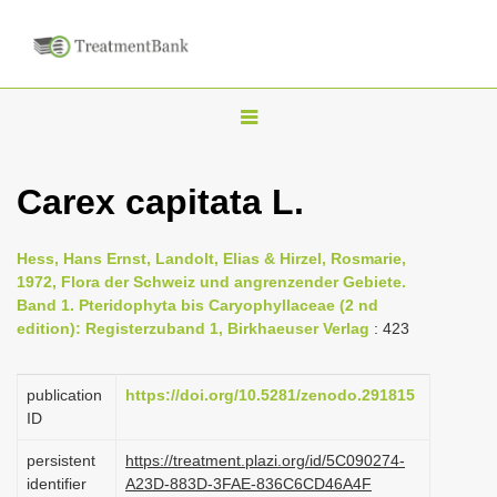
T
o
g
Carex capitata L.
g
l
Hess, Hans Ernst, Landolt, Elias & Hirzel, Rosmarie,
e
1972, Flora der Schweiz und angrenzender Gebiete.
n
Band 1. Pteridophyta bis Caryophyllaceae (2 nd
edition): Registerzuband 1, Birkhaeuser Verlag
: 423
a
v
i
publication
https://doi.org/10.5281/zenodo.291815
ID
g
a
persistent
https://treatment.plazi.org/id/5C090274-
identifier
A23D-883D-3FAE-836C6CD46A4F
t