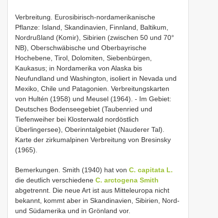
Verbreitung. Eurosibirisch-nordamerikanische
Pflanze: Island, Skandinavien, Finnland, Baltikum,
Nordrußland (Komir), Sibirien (zwischen 50 und 70°
NB), Oberschwäbische und Oberbayrische
Hochebene, Tirol, Dolomiten, Siebenbürgen,
Kaukasus; in Nordamerika von Alaska bis
Neufundland und Washington, isoliert in Nevada und
Mexiko, Chile und Patagonien. Verbreitungskarten
von Hultén (1958) und Meusel (1964). - Im Gebiet:
Deutsches Bodenseegebiet (Taubenried und
Tiefenweiher bei Klosterwald nordöstlich
Überlingersee), Oberinntalgebiet (Nauderer Tal).
Karte der zirkumalpinen Verbreitung von Bresinsky
(1965).
Bemerkungen. Smith (1940) hat von
C. capitata L.
die deutlich verschiedene
C. arctogena Smith
abgetrennt. Die neue Art ist aus Mitteleuropa nicht
bekannt, kommt aber in Skandinavien, Sibirien, Nord-
und Südamerika und in Grönland vor.