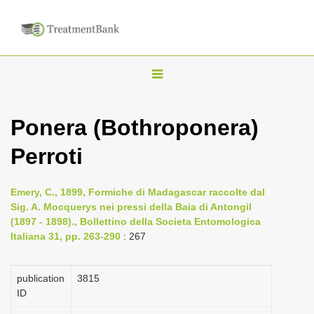
T
o
g
Ponera (Bothroponera)
g
Perroti
l
e
n
Emery, C., 1899, Formiche di Madagascar raccolte dal
Sig. A. Mocquerys nei pressi della Baia di Antongil
a
(1897 - 1898)., Bollettino della Societa Entomologica
v
Italiana 31, pp. 263-290
: 267
i
g
publication
3815
a
ID
t