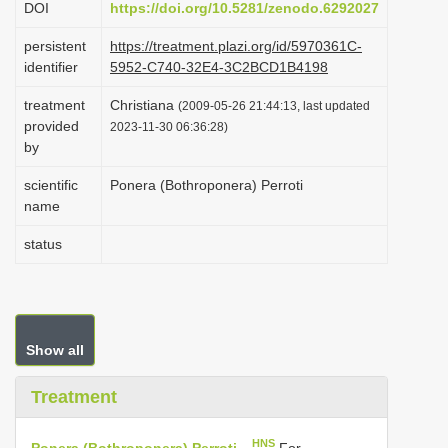
DOI
https://doi.org/10.5281/zenodo.6292027
i
persistent
https://treatment.plazi.org/id/5970361C-
o
identifier
5952-C740-32E4-3C2BCD1B4198
n
treatment
Christiana
(2009-05-26 21:44:13, last updated
provided
2023-11-30 06:36:28)
by
scientific
Ponera (Bothroponera) Perroti
name
status
Show all
Treatment
HNS
Ponera (Bothroponera) Perroti
For.