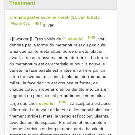
Treatment
Crematogaster sevellei Forel. (1), var. lobata
View in CoL
HNS
n. var.
HNS
- [[ worker ]]. Tres voisin de
C. sevellei
, var.
dentata par la forme du metanotum et du pedicule,
ainsi que par le metanotum borde d'arete, plat en
avant, creuse transversalement derriere. - La forme
du metanotum est caracteristique pour la nouvelle
variete: la face basale est limitee en arriere par un
sillon transversal rectiligne, faible ou interrompu au
milieu; la face declive est creusee et forme, de
chaque cote, un lobe arrondi ou dentiforme. Le 1 er
segment du pedicule est proportionnellement plus
HNS
large que chez
sevellei
. La sculpture est aussi
differente. Le devant de la tete et les mandibules sont
finement strioles, mats, le vertex et l'occiput luisants,
avec des points espaces. Pronotum et mesonotum
finement strioles en long et mats, partie basale du
metanotum regulierement striee, face declive lisse, et