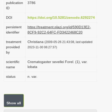
publication
3786
i
ID
o
DOI
https://doi.org/10.5281/zenodo.6292274
n
persistent
https://treatment.plazi.org/id/590D13E2-
identifier
8CF9-92C2-64FC-FD3422468C20
treatment
Christiana
(2009-05-26 21:43:08, last updated
provided
2023-11-30 06:27:37)
by
scientific
Crematogaster sevellei Forel. (1), var.
lobata
name
status
n. var.
Show all