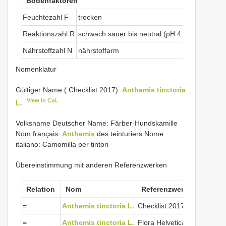
Bodenfaktoren
Klim
Feuchtezahl F
trocken
Lichtz
Reaktionszahl R
schwach sauer bis neutral (pH 4.5-7.5)
Tempe
Nährstoffzahl N
nährstoffarm
Kontin
Nomenklatur
Gültiger Name ( Checklist 2017):
Anthemis tinctoria
View in CoL
L.
Volksname Deutscher Name: Färber-Hundskamille
Nom français:
Anthemis
des teinturiers Nome
italiano: Camomilla per tintori
Übereinstimmung mit anderen Referenzwerken
Relation
Nom
Referenzwerke
=
Anthemis tinctoria L.
Checklist 2017
=
Anthemis tinctoria L.
Flora Helvetica 2001