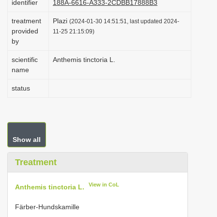
identifier
188A-6616-A333-2CDBB17888B3
i
treatment
Plazi
(2024-01-30 14:51:51, last updated 2024-
o
provided
11-25 21:15:09)
n
by
scientific
Anthemis tinctoria L.
name
status
Show all
Treatment
View in CoL
Anthemis tinctoria L.
Färber-Hundskamille