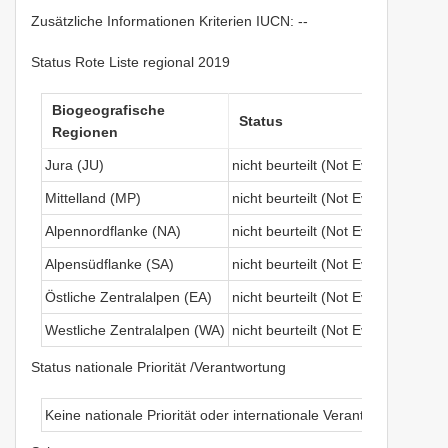
Zusätzliche Informationen Kriterien IUCN: --
Status Rote Liste regional 2019
Biogeografische
Kr
Status
Regionen
I
Jura (JU)
nicht beurteilt (Not Evaluated)
Mittelland (MP)
nicht beurteilt (Not Evaluated)
Alpennordflanke (NA)
nicht beurteilt (Not Evaluated)
Alpensüdflanke (SA)
nicht beurteilt (Not Evaluated)
Östliche Zentralalpen (EA)
nicht beurteilt (Not Evaluated)
Westliche Zentralalpen (WA)
nicht beurteilt (Not Evaluated)
Status nationale Priorität /Verantwortung
Keine nationale Priorität oder internationale Verantwortung