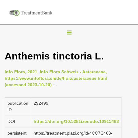
T
o
g
Anthemis tinctoria L.
g
l
Info Flora, 2021, Info Flora Schweiz - Asteraceae,
e
https://www.infoflora.ch/de/flora/asteraceae.html
n
(accessed 2023-10-20)
: -
a
v
publication
292499
i
ID
g
DOI
https://doi.org/10.5281/zenodo.10915483
a
persistent
https://treatment.plazi.org/id/4CC7C463-
t