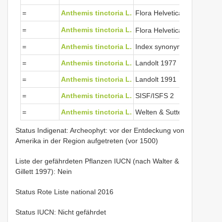
=
Anthemis tinctoria L.
Flora Helvetica 2012
View C
=
Anthemis tinctoria L.
Flora Helvetica 2018
=
Anthemis tinctoria L.
Index synonymique 1996
=
Anthemis tinctoria L.
Landolt 1977
=
Anthemis tinctoria L.
Landolt 1991
=
Anthemis tinctoria L.
SISF/ISFS 2
=
Anthemis tinctoria L.
Welten & Sutter 1982
Status Indigenat: Archeophyt: vor der Entdeckung von
Amerika in der Region aufgetreten (vor 1500)
Liste der gefährdeten Pflanzen IUCN (nach Walter &
Gillett 1997): Nein
Status Rote Liste national 2016
Status IUCN: Nicht gefährdet