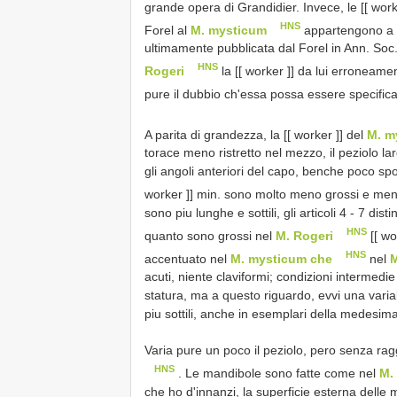
grande opera di Grandidier. Invece, le [[ worker 
HNS
Forel al
M. mysticum
appartengono a s
ultimamente pubblicata dal Forel in Ann. Soc
HNS
Rogeri
la [[ worker ]] da lui erroneamen
pure il dubbio ch'essa possa essere specific
A parita di grandezza, la [[ worker ]] del
M. m
torace meno ristretto nel mezzo, il peziolo lar
gli angoli anteriori del capo, benche poco sporg
worker ]] min. sono molto meno grossi e me
sono piu lunghe e sottili, gli articoli 4 - 7 d
HNS
quanto sono grossi nel
M. Rogeri
[[ wo
HNS
accentuato nel
M. mysticum che
nel
M
acuti, niente claviformi; condizioni intermedie 
statura, ma a questo riguardo, evvi una variab
piu sottili, anche in esemplari della medesi
Varia pure un poco il peziolo, pero senza ra
HNS
. Le mandibole sono fatte come nel
M.
che ho d'innanzi, la superficie esterna delle 