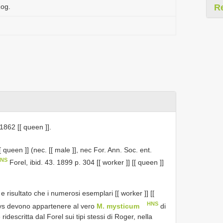
og.
R
1862 [[ queen ]].
 queen ]] (nec. [[ male ]], nec For. Ann. Soc. ent.
NS
Forel, ibid. 43. 1899 p. 304 [[ worker ]] [[ queen ]]
e risultato che i numerosi esemplari [[ worker ]] [[
HNS
erys devono appartenere al vero
M. mysticum
di
 ridescritta dal Forel sui tipi stessi di Roger, nella