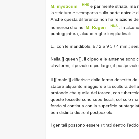
HNS
M. mysticum
e parimente striata, ma 
la striatura e scomparsa sulla parte apicale di 
Anche questa differenza non ha relazione defini
HNS
numerosi che nel
M. Rogeri
. In alcune
punteggiatura, alcune rughe longitudinali.
L., con le mandibole, 6 / 2 â 9 3 / 4 mm.; se
Nella [[ queen ]], il clipeo e le antenne sono 
claviformi; il peziolo e piu largo, il postpez
Il [[ male ]] differisce dalla forma descritta d
statura alquanto maggiore e la scultura dell'
profonde che quelle del torace, con tubercolo
queste fossette sono superficiali, col solo ma
fondo si continua con la superficie punteggi
ben distinta dietro il postpeziolo.
I genitali possono essere ritirati dentro l'ad