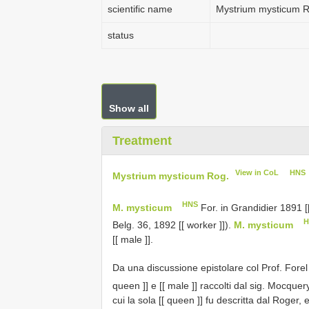
scientific name
Mystrium mysticum R
status
Show all
Treatment
View in CoL
HNS
Mystrium mysticum Rog.
HNS
M. mysticum
For. in Grandidier 1891 [[
H
Belg. 36, 1892 [[ worker ]]).
M. mysticum
[[ male ]].
Da una discussione epistolare col Prof. Forel 
queen ]] e [[ male ]] raccolti dal sig. Mocqu
cui la sola [[ queen ]] fu descritta dal Roger, e