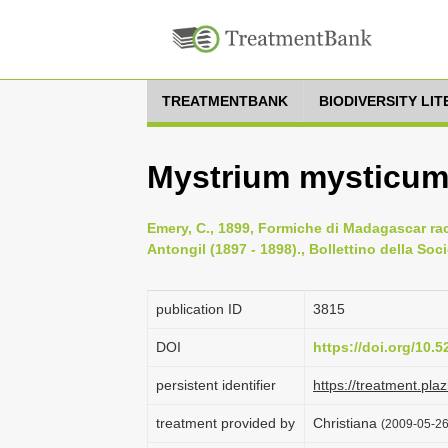
TREATMENTBANK
BIODIVERSITY LI
Mystrium mysticum
Emery, C., 1899, Formiche di Madagascar racc
Antongil (1897 - 1898)., Bollettino della Soc
publication ID
3815
DOI
https://doi.org/10.
persistent identifier
https://treatment.p
treatment provided by
Christiana
(2009-05-26