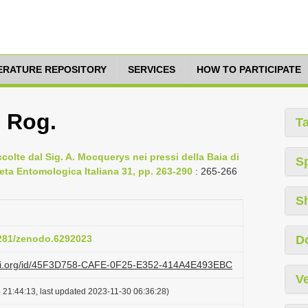
TERATURE REPOSITORY
SERVICES
HOW TO PARTICIPATE
 Rog.
T
olte dal Sig. A. Mocquerys nei pressi della Baia di
S
ieta Entomologica Italiana 31, pp. 263-290
: 265-266
S
5281/zenodo.6292023
D
lazi.org/id/45F3D758-CAFE-0F25-E352-414A4E493EBC
Ve
 21:44:13, last updated 2023-11-30 06:36:28)