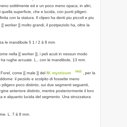
meno sottilmente ed e un poco meno opaca; in altri,
quella superficie, che e lucida, con punti piligeri.
ta con la statura. Il clipeo ha denti piu piccoli e piu
 [[ worker ]] molto grandi, il postpeziolo ha, oltre la
nza le mandibole 5 1 / 2 â 8 mm.
come nella [[ worker ]]; i peli acuti in nessun modo
iolo ha rughe arcuate. L., con le mandibole, 13 mm.
HNS
al Forel, come [[ male ]] del
M. mysticum
, per la
addome: il peziolo e scolpito di fossette meno
 piligero poco distinto; sui due segmenti seguenti,
rgine anteriore distinto, mentre posteriormente il loro
ata e alquanto lucida del segmento. Una strozzatura
dome. L. 7 â 8 mm.