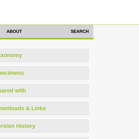
ABOUT
SEARCH
axonomy
pecimens
hared with
ownloads & Links
rsion History