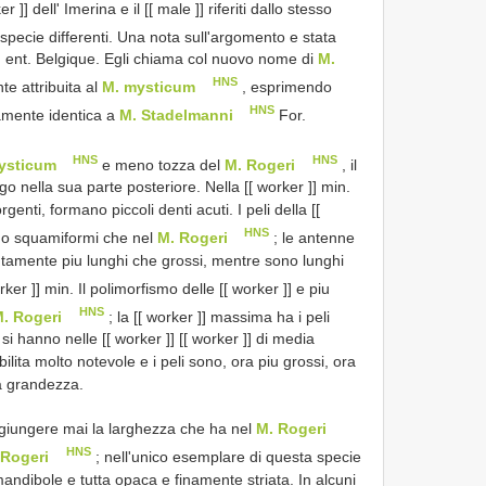
]] dell' Imerina e il [[ male ]] riferiti dallo stesso
pecie differenti. Una nota sull'argomento e stata
. ent. Belgique. Egli chiama col nuovo nome di
M.
HNS
te attribuita al
M. mysticum
, esprimendo
HNS
amente identica a
M. Stadelmanni
For.
HNS
HNS
ysticum
e meno tozza del
M. Rogeri
, il
go nella sua parte posteriore. Nella [[ worker ]] min.
enti, formano piccoli denti acuti. I peli della [[
HNS
no squamiformi che nel
M. Rogeri
; le antenne
istintamente piu lunghi che grossi, mentre sono lunghi
rker ]] min. Il polimorfismo delle [[ worker ]] e piu
HNS
. Rogeri
; la [[ worker ]] massima ha i peli
si hanno nelle [[ worker ]] [[ worker ]] di media
ilita molto notevole e i peli sono, ora piu grossi, ora
ma grandezza.
ggiungere mai la larghezza che ha nel
M. Rogeri
HNS
 Rogeri
; nell'unico esemplare di questa specie
mandibole e tutta opaca e finamente striata. In alcuni