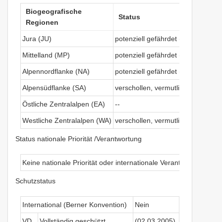
Biogeografische
Status
Regionen
Jura (JU)
potenziell gefährdet (Near Threat
Mittelland (MP)
potenziell gefährdet (Near Threat
Alpennordflanke (NA)
potenziell gefährdet (Near Threat
Alpensüdflanke (SA)
verschollen, vermutlich in der Sc
Östliche Zentralalpen (EA)
--
Westliche Zentralalpen (WA)
verschollen, vermutlich in der Sc
Status nationale Priorität /Verantwortung
Keine nationale Priorität oder internationale Verantwortung
Schutzstatus
International (Berner Konvention)
Nein
VD
Vollständig geschützt
(02.03.2005)