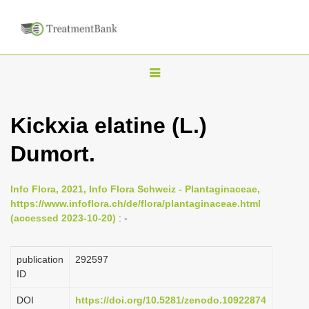
T
o
g
Kickxia elatine (L.)
g
Dumort.
l
e
n
Info Flora, 2021, Info Flora Schweiz - Plantaginaceae,
https://www.infoflora.ch/de/flora/plantaginaceae.html
a
(accessed 2023-10-20)
: -
v
i
publication
292597
g
ID
a
DOI
https://doi.org/10.5281/zenodo.10922874
t