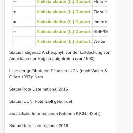
=
Kickxia elatine (L.) Dumort.
Flora Helvetica 2012
=
Kickxia elatine (L.) Dumort.
Flora Helvetica 201
=
Kickxia elatine (L.) Dumort.
Index synonymique 
=
Kickxia elatine (L.) Dumort.
SISF/ISFS 2
=
Kickxia elatine (L.) Dumort.
Welten & Sutter 198
Status Indigenat: Archeophyt: vor der Entdeckung von
Amerika in der Region aufgetreten (vor 1500)
Liste der gefährdeten Pflanzen IUCN (nach Walter &
Gillett 1997): Nein
Status Rote Liste national 2016
Status IUCN: Potenziell gefährdet
Zusätzliche Informationen Kriterien IUCN: B2b(ii)
Status Rote Liste regional 2019