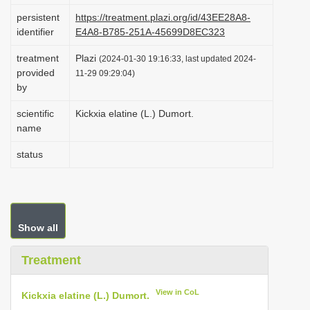
i
persistent
https://treatment.plazi.org/id/43EE28A8-
identifier
E4A8-B785-251A-45699D8EC323
o
n
treatment
Plazi
(2024-01-30 19:16:33, last updated 2024-
provided
11-29 09:29:04)
by
scientific
Kickxia elatine (L.) Dumort.
name
status
Show all
Treatment
View in CoL
Kickxia elatine (L.) Dumort.