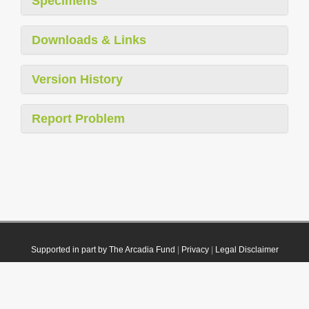
Specimens
Downloads & Links
Version History
Report Problem
Supported in part by The Arcadia Fund
|
Privacy
|
Legal Disclaimer
© 2021 Plazi. Published under
CC0 Public Domain Dedication