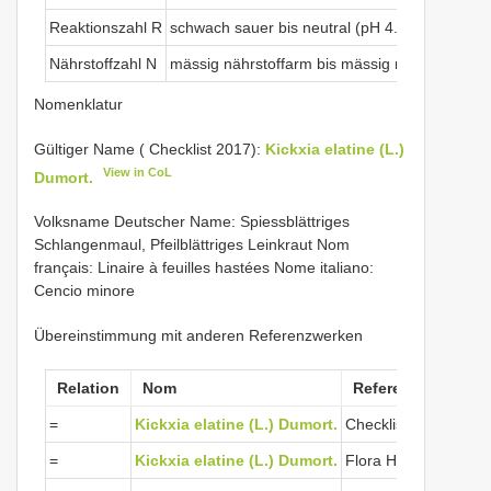
Reaktionszahl R
schwach sauer bis neutral (pH 4.5-7.5)
Nährstoffzahl N
mässig nährstoffarm bis mässig nährstoffreich
Nomenklatur
Gültiger Name ( Checklist 2017):
Kickxia elatine (L.)
View in CoL
Dumort.
Volksname Deutscher Name: Spiessblättriges
Schlangenmaul, Pfeilblättriges Leinkraut Nom
français: Linaire à feuilles hastées Nome italiano:
Cencio minore
Übereinstimmung mit anderen Referenzwerken
Relation
Nom
Referenzwerke
=
Kickxia elatine (L.) Dumort.
Checklist 2017
=
Kickxia elatine (L.) Dumort.
Flora Helvetica 2001