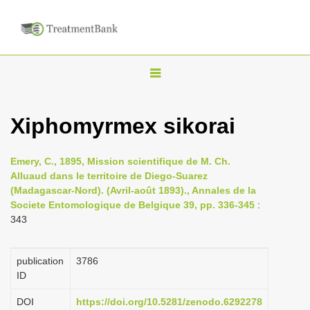
T
o
g
Xiphomyrmex sikorai
g
l
Emery, C., 1895, Mission scientifique de M. Ch.
e
Alluaud dans le territoire de Diego-Suarez
n
(Madagascar-Nord). (Avril-août 1893)., Annales de la
Societe Entomologique de Belgique 39, pp. 336-345
:
a
343
v
i
publication
3786
g
ID
a
DOI
https://doi.org/10.5281/zenodo.6292278
t