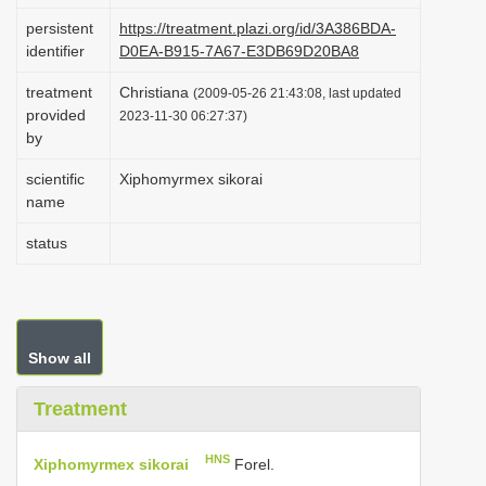
i
persistent
https://treatment.plazi.org/id/3A386BDA-
identifier
D0EA-B915-7A67-E3DB69D20BA8
o
n
treatment
Christiana
(2009-05-26 21:43:08, last updated
provided
2023-11-30 06:27:37)
by
scientific
Xiphomyrmex sikorai
name
status
Show all
Treatment
HNS
Xiphomyrmex sikorai
Forel.