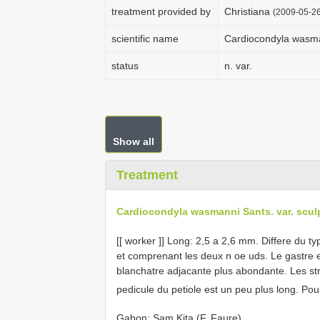
treatment provided by
Christiana
(2009-05-26
scientific name
Cardiocondyla wasman
status
n. var.
Show all
Treatment
Cardiocondyla wasmanni Sants. var. sculp
[[ worker ]] Long: 2,5 a 2,6 mm. Differe du t
et comprenant les deux n oe uds. Le gastre 
blanchatre adjacante plus abondante. Les stri
pedicule du petiole est un peu plus long. P
Gabon: Sam Kita (F. Faure).