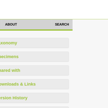
ABOUT
SEARCH
axonomy
pecimens
hared with
ownloads & Links
rsion History