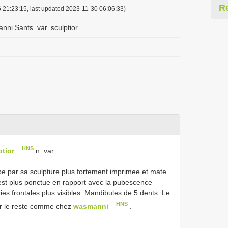
R
 21:23:15, last updated 2023-11-30 06:06:33)
ni Sants. var. sculptior
HNS
tior
n. var.
ype par sa sculpture plus fortement imprimee et mate
est plus ponctue en rapport avec la pubescence
es frontales plus visibles. Mandibules de 5 dents. Le
HNS
our le reste comme chez
wasmanni
.