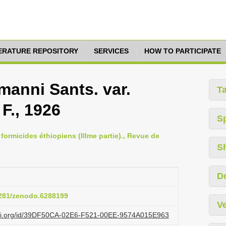
TERATURE REPOSITORY
SERVICES
HOW TO PARTICIPATE
anni Sants. var.
T
 F., 1926
S
formicides éthiopiens (IIIme partie)., Revue de
S
D
.5281/zenodo.6288199
Ve
lazi.org/id/39DF50CA-02E6-F521-00EE-9574A015E963