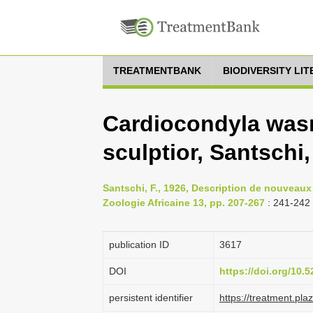
TREATMENTBANK
BIODIVERSITY LI
Cardiocondyla wasm
sculptior, Santschi,
Santschi, F., 1926, Description de nouveaux 
Zoologie Africaine 13, pp. 207-267
: 241-242
publication ID
3617
DOI
https://doi.org/10
persistent identifier
https://treatment.p