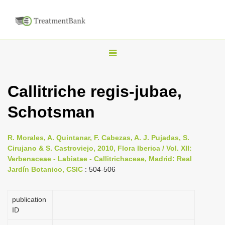
T
o
g
Callitriche regis-jubae,
g
Schotsman
l
e
n
R. Morales, A. Quintanar, F. Cabezas, A. J. Pujadas, S.
Cirujano & S. Castroviejo, 2010, Flora Iberica / Vol. XII:
a
Verbenaceae - Labiatae - Callitrichaceae, Madrid: Real
v
Jardín Botanico, CSIC
: 504-506
i
g
publication
a
ID
t