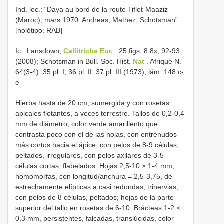
Ind. loc.: “Daya au bord de la route Tiflet-Maaziz
(Maroc), mars 1970. Andreas, Mathez, Schotsman”
[holótipo: RAB]
Ic.: Lansdown,
Callitriche Eur.
: 25 figs. 8 8x, 92-93
(2008); Schotsman in Bull. Soc. Hist.
Nat
. Afrique N.
64(3-4): 35 pl. I, 36 pl. II, 37 pl. III (1973); lám. 148 c-
e
Hierba hasta de 20 cm, sumergida y con rosetas
apicales flotantes, a veces terrestre. Tallos de 0,2-0,4
mm de diámetro, color verde amarillento que
contrasta poco con el de las hojas, con entrenudos
más cortos hacia el ápice, con pelos de 8-9 células,
peltados, irregulares, con pelos axilares de 3-5
células cortas, flabelados. Hojas 2,5-10 × 1-4 mm,
homomorfas, con longitud/anchura = 2,5-3,75, de
estrechamente elípticas a casi redondas, trinervias,
con pelos de 8 células, peltados; hojas de la parte
superior del tallo en rosetas de 6-10. Brácteas 1-2 ×
0,3 mm, persistentes, falcadas, translúcidas, color