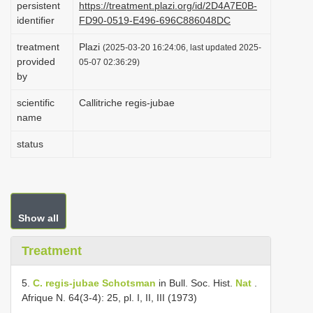
persistent
https://treatment.plazi.org/id/2D4A7E0B-
i
identifier
FD90-0519-E496-696C886048DC
o
treatment
Plazi
(2025-03-20 16:24:06, last updated 2025-
n
provided
05-07 02:36:29)
by
scientific
Callitriche regis-jubae
name
status
Show all
Treatment
5.
C. regis-jubae Schotsman
in Bull. Soc. Hist.
Nat
.
Afrique N. 64(3-4): 25, pl. I, II, III (1973)