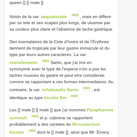
queen ]] [[ male ]]
HNS
Voisin de la var.
aequatoriale
, mais en differe
par sa tete et ses scapes plus longs, de uluense par
sa couleur plus claire et l'absence de tache gastrique.
Des exemplaires de la Cote d'Ivoire et de l'Erythree
tiennent de tropicale par leur gastre immacule et du
type par leurs autres caracteres. La var.
HNS
coerulescens
Sants, que j'ai mis en
synonymie avec le type de l'espece n'en a pas les
taches rousses du gastre et peut etre consideree
comme se rapportant a ces formes intermediaires. Au
HNS
contraire, la var.
rufobasalis Sants
, est
HNS
identique au type
bicolor Em
.
Les [[ male ]] [[ male ]] que j'ai nommes
Paraphacota
HNS
surcoufi
et p. cabrerai se rapportent
probablement a des varietes du
Monomorium
HNS
bicolor
dont le [[ male ]], ainsi que Mr. Emery