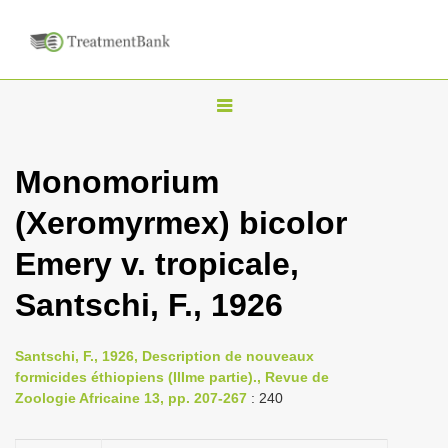
T
o
g
Monomorium
g
(Xeromyrmex) bicolor
l
e
Emery v. tropicale,
n
Santschi, F., 1926
a
v
i
Santschi, F., 1926, Description de nouveaux
formicides éthiopiens (IIIme partie)., Revue de
g
Zoologie Africaine 13, pp. 207-267
: 240
a
t