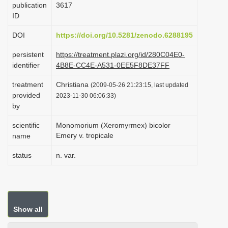
publication
3617
i
ID
o
DOI
https://doi.org/10.5281/zenodo.6288195
n
persistent
https://treatment.plazi.org/id/280C04E0-
identifier
4B8E-CC4E-A531-0EE5F8DE37FF
treatment
Christiana
(2009-05-26 21:23:15, last updated
provided
2023-11-30 06:06:33)
by
scientific
Monomorium (Xeromyrmex) bicolor
Emery v. tropicale
name
status
n. var.
Show all