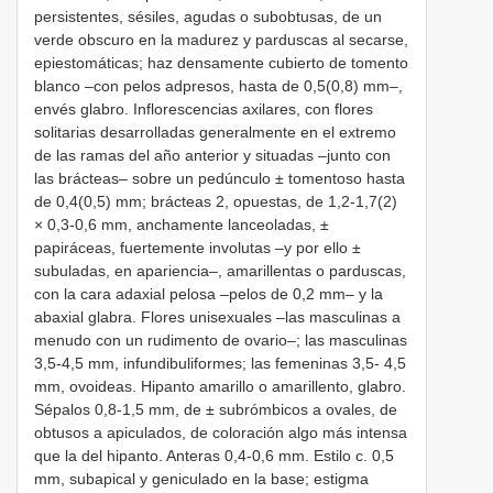
persistentes, sésiles, agudas o subobtusas, de un
verde obscuro en la madurez y parduscas al secarse,
epiestomáticas; haz densamente cubierto de tomento
blanco –con pelos adpresos, hasta de 0,5(0,8) mm–,
envés glabro. Inflorescencias axilares, con flores
solitarias desarrolladas generalmente en el extremo
de las ramas del año anterior y situadas –junto con
las brácteas– sobre un pedúnculo ± tomentoso hasta
de 0,4(0,5) mm; brácteas 2, opuestas, de 1,2-1,7(2)
× 0,3-0,6 mm, anchamente lanceoladas, ±
papiráceas, fuertemente involutas –y por ello ±
subuladas, en apariencia–, amarillentas o parduscas,
con la cara adaxial pelosa –pelos de 0,2 mm– y la
abaxial glabra. Flores unisexuales –las masculinas a
menudo con un rudimento de ovario–; las masculinas
3,5-4,5 mm, infundibuliformes; las femeninas 3,5- 4,5
mm, ovoideas. Hipanto amarillo o amarillento, glabro.
Sépalos 0,8-1,5 mm, de ± subrómbicos a ovales, de
obtusos a apiculados, de coloración algo más intensa
que la del hipanto. Anteras 0,4-0,6 mm. Estilo c. 0,5
mm, subapical y geniculado en la base; estigma