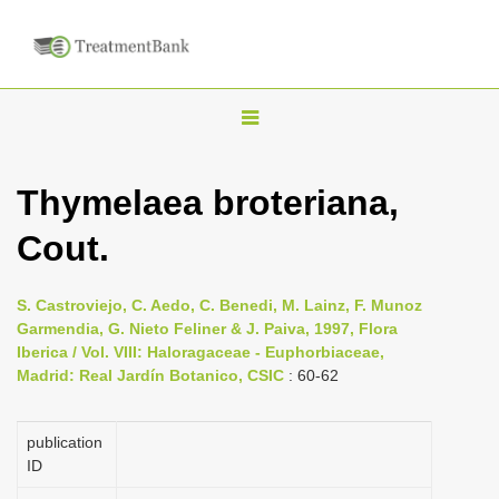
T
o
g
Thymelaea broteriana,
g
Cout.
l
e
n
S. Castroviejo, C. Aedo, C. Benedi, M. Lainz, F. Munoz
Garmendia, G. Nieto Feliner & J. Paiva, 1997, Flora
a
Iberica / Vol. VIII: Haloragaceae - Euphorbiaceae,
v
Madrid: Real Jardín Botanico, CSIC
: 60-62
i
g
publication
a
ID
t