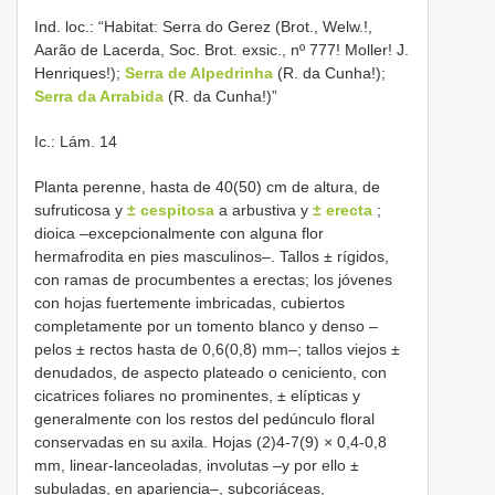
Ind. loc.: “Habitat: Serra do Gerez (Brot., Welw.!,
Aarão de Lacerda, Soc. Brot. exsic., nº 777! Moller! J.
Henriques!);
Serra de Alpedrinha
(R. da Cunha!);
Serra da Arrabida
(R. da Cunha!)”
Ic.: Lám. 14
Planta perenne, hasta de 40(50) cm de altura, de
sufruticosa y
± cespitosa
a arbustiva y
± erecta
;
dioica –excepcionalmente con alguna flor
hermafrodita en pies masculinos–. Tallos ± rígidos,
con ramas de procumbentes a erectas; los jóvenes
con hojas fuertemente imbricadas, cubiertos
completamente por un tomento blanco y denso –
pelos ± rectos hasta de 0,6(0,8) mm–; tallos viejos ±
denudados, de aspecto plateado o ceniciento, con
cicatrices foliares no prominentes, ± elípticas y
generalmente con los restos del pedúnculo floral
conservadas en su axila. Hojas (2)4-7(9) × 0,4-0,8
mm, linear-lanceoladas, involutas –y por ello ±
subuladas, en apariencia–, subcoriáceas,