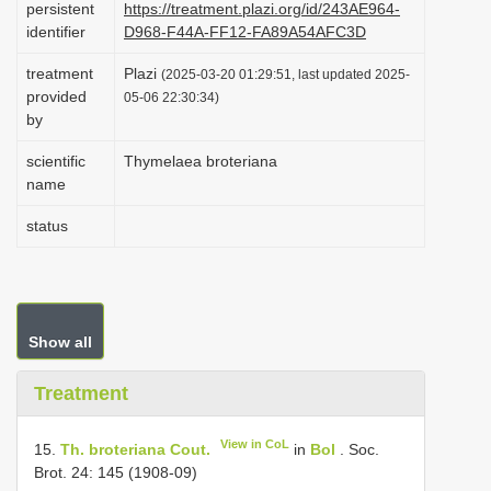
persistent
https://treatment.plazi.org/id/243AE964-
i
identifier
D968-F44A-FF12-FA89A54AFC3D
o
treatment
Plazi
(2025-03-20 01:29:51, last updated 2025-
n
provided
05-06 22:30:34)
by
scientific
Thymelaea broteriana
name
status
Show all
Treatment
View in CoL
15.
Th. broteriana Cout.
in
Bol
. Soc.
Brot. 24: 145 (1908-09)