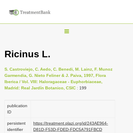
T
o
g
Ricinus L.
g
l
S. Castroviejo, C. Aedo, C. Benedi, M. Lainz, F. Munoz
e
Garmendia, G. Nieto Feliner & J. Paiva, 1997, Flora
n
Iberica / Vol. VIII: Haloragaceae - Euphorbiaceae,
Madrid: Real Jardín Botanico, CSIC
: 199
a
v
i
publication
ID
g
a
persistent
https://treatment.plazi.org/id/243AE964-
identifier
D81D-F53D-FDED-FDC5A791FBCD
t