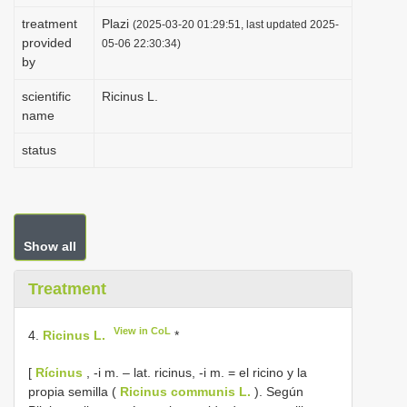
i
treatment
Plazi
(2025-03-20 01:29:51, last updated 2025-
provided
o
05-06 22:30:34)
by
n
scientific
Ricinus L.
name
status
Show all
Treatment
View in CoL
4.
Ricinus L.
*
[
Rícinus
, -i m. – lat. ricinus, -i m. = el ricino y la
propia semilla (
Ricinus communis L.
). Según