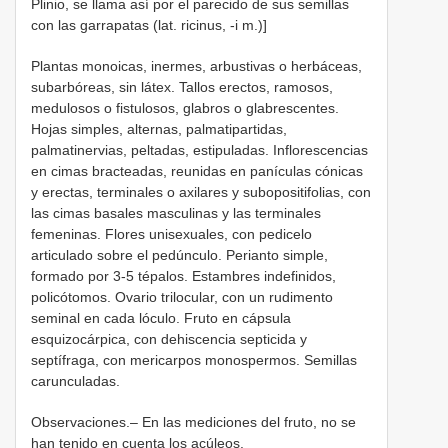
Plinio, se llama así por el parecido de sus semillas
con las garrapatas (lat. ricinus, -i m.)]
Plantas monoicas, inermes, arbustivas o herbáceas,
subarbóreas, sin látex. Tallos erectos, ramosos,
medulosos o fistulosos, glabros o glabrescentes.
Hojas simples, alternas, palmatipartidas,
palmatinervias, peltadas, estipuladas. Inflorescencias
en cimas bracteadas, reunidas en panículas cónicas
y erectas, terminales o axilares y subopositifolias, con
las cimas basales masculinas y las terminales
femeninas. Flores unisexuales, con pedicelo
articulado sobre el pedúnculo. Perianto simple,
formado por 3-5 tépalos. Estambres indefinidos,
policótomos. Ovario trilocular, con un rudimento
seminal en cada lóculo. Fruto en cápsula
esquizocárpica, con dehiscencia septicida y
septífraga, con mericarpos monospermos. Semillas
carunculadas.
Observaciones.– En las mediciones del fruto, no se
han tenido en cuenta los acúleos.