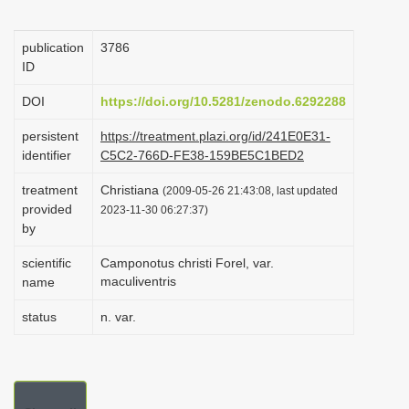
i
o
publication
3786
ID
n
DOI
https://doi.org/10.5281/zenodo.6292288
persistent
https://treatment.plazi.org/id/241E0E31-
identifier
C5C2-766D-FE38-159BE5C1BED2
treatment
Christiana
(2009-05-26 21:43:08, last updated
provided
2023-11-30 06:27:37)
by
scientific
Camponotus christi Forel, var.
maculiventris
name
status
n. var.