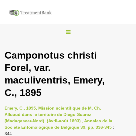
T
o
g
Camponotus christi
g
Forel, var.
l
e
maculiventris, Emery,
n
C., 1895
a
v
i
Emery, C., 1895, Mission scientifique de M. Ch.
Alluaud dans le territoire de Diego-Suarez
g
(Madagascar-Nord). (Avril-août 1893)., Annales de la
a
Societe Entomologique de Belgique 39, pp. 336-345
:
t
344