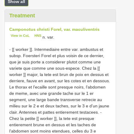
Show all
Treatment
Camponotus christi Forel, var. maculiventris
View in CoL
HNS
n. var.
- [[ worker ]]. Intermediaire entre var. ambustus et
subsp. Foersteri Forel et plus voisin de ce dernier,
que je suis porte a considerer plutot comme une
variete que comme une sous-espece. Chez la [[
worker ]] major, la tete est brun de poix en dessus et
derriere, fauve en avant, sur les cotes et en dessous.
Le thorax et l'ecaille sont presque noirs, l'abdomen
de meme, avec une grande tache sur le 1 er
segment, une large bande transverse retrecie au
milieu sur le 2 e et deux taches, sur le 3 e d'un jaune
clair. Antennes et pattes entierement testacees. -
Chez la petite [[ worker ]], la tete est presque
entierement brune en dessus et les taches de
l'abdomen sont moins etendues, celles du 3 e