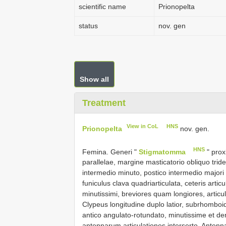
scientific name
Prionopelta
status
nov. gen
Show all
Treatment
View in CoL
HNS
Prionopelta
nov. gen.
HNS
Femina. Generi "
Stigmatomma
" prox
parallelae, margine masticatorio obliquo trid
intermedio minuto, postico intermedio majori
funiculus clava quadriarticulata, ceteris articul
minutissimi, breviores quam longiores, articul
Clypeus longitudine duplo latior, subrhomboi
antico angulato-rotundato, minutissime et den
antennarum articulationes interserto. Antenn