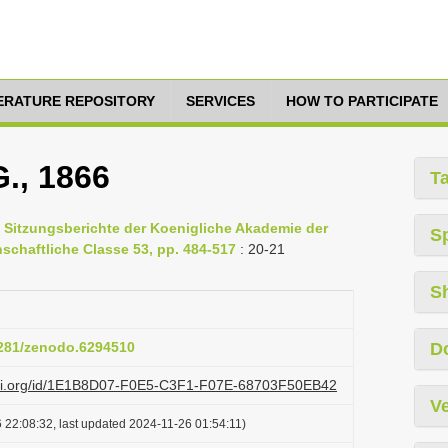
TERATURE REPOSITORY
SERVICES
HOW TO PARTICIPATE
G., 1866
T
, Sitzungsberichte der Koenigliche Akademie der
S
chaftliche Classe 53, pp. 484-517
: 20-21
S
.5281/zenodo.6294510
D
lazi.org/id/1E1B8D07-F0E5-C3F1-F07E-68703F50EB42
Ve
 22:08:32, last updated 2024-11-26 01:54:11)