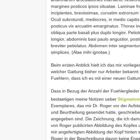
margines posticos ipsos situatae. Laminae fr
incipientes, brevissimae, curvatim extrorsum 
Oculi subrotundi, mediocres, in medio capitis 
posticus vix arcuatim emarginatus. Thorax ine
obliqua parte basali plus duplo longior. Petio
longior, abdominis basi paulo angustior, post
breviter petiolatus. Abdomen inter segmentu
simplices. (Alae mihi ignotae.)
Beim ersten Anblick hielt ich das mir vorli
welcher Gattung bisher nur Arbeiter bekannt
Fuehlern, dass ich es mit einer neuen Gattun
Dass in Bezug der Anzahl der Fuehlerglieder 
bestaetigen meine Notizen ueber
Stigmato
Exemplares, das mir Dr. Roger vor der Aufst
und Beurtheilung gesendet hatte, geschriebe
angegeben sind. Die Zeichnung, die ich dama
von Roger publicirten Abbildung des Kopfes ue
mir angefertigten Abbildung der Kopf hinten s
Roger in der Beschreibung davon keine Erwa