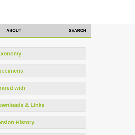
ABOUT
SEARCH
axonomy
pecimens
hared with
ownloads & Links
rsion History