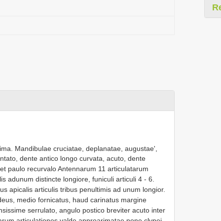
R
ima. Mandibulae cruciatae, deplanatae, augustae',
entato, dente antico longo curvata, acuto, dente
 et paulo recurvalo Antennarum 11 articulatarum
is adunum distincte longiore, funiculi articuli 4 - 6.
us apicalis articulis tribus penultimis ad unum longior.
deus, medio fornicatus, haud carinatus margine
sissime serrulato, angulo postico breviter acuto inter
arum articulationes valde approarimatae pone clypei