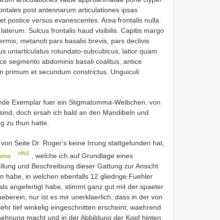
ontales post antennarum articulationes ipsas
et postice versus evanescentes. Area frontalis nulla.
laterum. Sulcus frontalis haud visibilis. Capitis margo
rmis; metanoti pars basalis brevis, pars declivis
lus uniarticulatus rotundato-subcubicus, latior quam
ice segmento abdominis basali coalitus, antice
m primum et secundum constrictus. Unguiculi
egende Exemplar fuer ein Stigmatomma-Weibchen, von
 sind, doch ersah ich bald an den Mandibeln und
g zu thun hatte.
von Seite Dr. Roger's keine Irrung stattgefunden hat,
HNS
mma
, welche ich auf Grundlage eines
ellung und Beschreibung dieser Gattung zur Ansicht
n habe, in welchen ebenfalls 12 gliedrige Fuehler
ls angefertigt habe, stimmt ganz gut mit der spaeter
berein, nur ist es mir unerklaerlich, dass in der von
ehr tief winkelig eingeschnitten erscheint, waehrend
ehnung macht und in der Abbildung der Kopf hinten