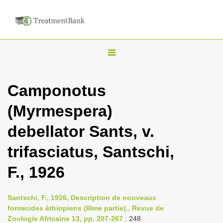
T
o
g
Camponotus
g
(Myrmespera)
l
e
debellator Sants, v.
n
trifasciatus, Santschi,
a
v
F., 1926
i
g
Santschi, F., 1926, Description de nouveaux
a
formicides éthiopiens (IIIme partie)., Revue de
Zoologie Africaine 13, pp. 207-267
t
: 248