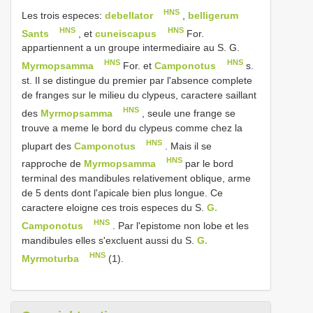
HNS
Les trois especes:
debellator
,
belligerum
HNS
HNS
Sants
, et
cuneiscapus
For.
appartiennent a un groupe intermediaire au S. G.
HNS
HNS
Myrmopsamma
For. et
Camponotus
s.
st. Il se distingue du premier par l'absence complete
de franges sur le milieu du clypeus, caractere saillant
HNS
des
Myrmopsamma
, seule une frange se
trouve a meme le bord du clypeus comme chez la
HNS
plupart des
Camponotus
. Mais il se
HNS
rapproche de
Myrmopsamma
par le bord
terminal des mandibules relativement oblique, arme
de 5 dents dont l'apicale bien plus longue. Ce
caractere eloigne ces trois especes du S.
G.
HNS
Camponotus
. Par l'epistome non lobe et les
mandibules elles s'excluent aussi du S.
G.
HNS
Myrmoturba
(1).