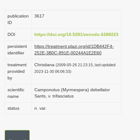
i
o
publication
3617
ID
n
DOI
https://doi.org/10.5281/zenodo.6288223
persistent
https://treatment.plazi.org/id/1DB442F4-
identifier
252E-3B0C-891E-00244A1E2E60
treatment
Christiana
(2009-05-26 21:23:15, last updated
provided
2023-11-30 06:06:33)
by
scientific
Camponotus (Myrmespera) debellator
Sants, v. trifasciatus
name
status
n. var.