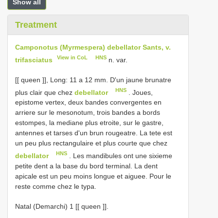
Show all
Treatment
Camponotus (Myrmespera) debellator Sants, v.
View in CoL
HNS
trifasciatus
n. var.
[[ queen ]], Long: 11 a 12 mm. D'un jaune brunatre
HNS
plus clair que chez
debellator
. Joues,
epistome vertex, deux bandes convergentes en
arriere sur le mesonotum, trois bandes a bords
estompes, la mediane plus etroite, sur le gastre,
antennes et tarses d'un brun rougeatre. La tete est
un peu plus rectangulaire et plus courte que chez
HNS
debellator
. Les mandibules ont une sixieme
petite dent a la base du bord terminal. La dent
apicale est un peu moins longue et aiguee. Pour le
reste comme chez le typa.
Natal (Demarchi) 1 [[ queen ]].