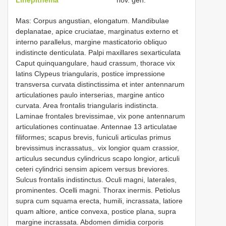
Mas: Corpus angustian, elongatum. Mandibulae
deplanatae, apice cruciatae, marginatus externo et
interno parallelus, margine masticatorio obliquo
indistincte denticulata. Palpi maxillares sexarticulata
Caput quinquangulare, haud crassum, thorace vix
latins Clypeus triangularis, postice impressione
transversa curvata distinctissima et inter antennarum
articulationes paulo interserias, margine antico
curvata. Area frontalis triangularis indistincta.
Laminae frontales brevissimae, vix pone antennarum
articulationes continuatae. Antennae 13 articulatae
filiformes; scapus brevis, funiculi articulas primus
brevissimus incrassatus,. vix longior quam crassior,
articulus secundus cylindricus scapo longior, articuli
ceteri cylindrici sensim apicem versus breviores.
Sulcus frontalis indistinctus. Oculi magni, laterales,
prominentes. Ocelli magni. Thorax inermis. Petiolus
supra cum squama erecta, humili, incrassata, latiore
quam altiore, antice convexa, postice plana, supra
margine incrassata. Abdomen dimidia corporis