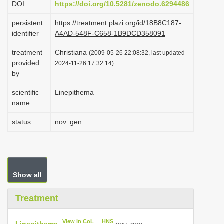
DOI
https://doi.org/10.5281/zenodo.6294486
i
persistent
https://treatment.plazi.org/id/18B8C187-
o
identifier
A4AD-548F-C658-1B9DCD358091
n
treatment
Christiana
(2009-05-26 22:08:32, last updated
provided
2024-11-26 17:32:14)
by
scientific
Linepithema
name
status
nov. gen
Show all
Treatment
View in CoL
HNS
Linepithema
nov. gen.