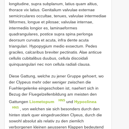
longitudine, supra subplanum, latius quam altius,
thorace vix latius. Genitalium valvulae externae
semicirculares occultae, tenues, valvulae intermediae
filiformes, longue et pilosae; valvulae internae,
intermediis longior es, laminaeformes
quadrangulares, postice supra spina perlonga
deorsum curvata et acuta, infra dente acuta
triangulari. Hypopygium medio exsectum. Pedes
graciles, calcaribus breviter pectinatis. Alae anticue
cellulis cubitalibus duubus, cellula discoidali
quinquangulari nec non cellula radiali clausa.
Diese Gattung, welche zu jener Gruppe gehoert, wo
der Clypeus mehr oder weniger zwischen die
Fuehlergelenke eingeschoben ist, naehert sich in
Bezug der Fluegelzellenbildung am meisten den
HNS
Gattungen
Liometopum
und
Hypoclinea
HNS
, von welchen sie sich besonders durch den
hinten stark quer eingedrueckten Clyeus, durch die
sowohl absolut als relativ zu den ziemlich
verborgenen kleinen aeusseren Klappen bedeutend