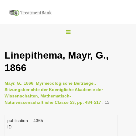
T
o
g
Linepithema, Mayr, G.,
g
1866
l
e
n
Mayr, G., 1866, Myrmecologische Beitraege.,
Sitzungsberichte der Koenigliche Akademie der
a
Wissenschaften, Mathematisch-
v
Naturwissenschaftliche Classe 53, pp. 484-517
: 13
i
g
publication
4365
a
ID
t