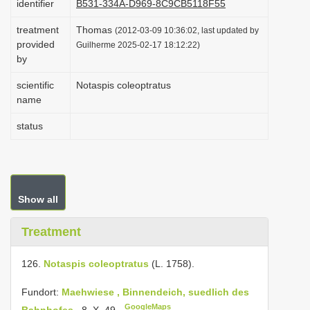
identifier
B531-334A-D969-8C9CB5118F55
i
treatment
Thomas
(2012-03-09 10:36:02, last updated by
o
provided
Guilherme 2025-02-17 18:12:22)
n
by
scientific
Notaspis coleoptratus
name
status
Show all
Treatment
126.
Notaspis coleoptratus
(L. 1758).
Fundort:
Maehwiese , Binnendeich, suedlich des
GoogleMaps
Bahnhofes
, 8. X. 49.