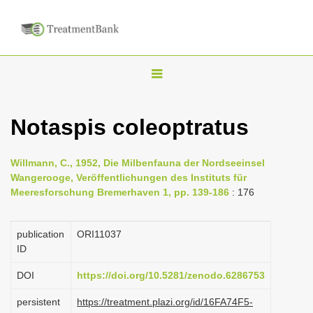
T
o
g
Notaspis coleoptratus
g
l
Willmann, C., 1952, Die Milbenfauna der Nordseeinsel
e
Wangerooge, Veröffentlichungen des Instituts für
n
Meeresforschung Bremerhaven 1, pp. 139-186
: 176
a
v
publication
ORI11037
i
ID
g
DOI
https://doi.org/10.5281/zenodo.6286753
a
persistent
https://treatment.plazi.org/id/16FA74F5-
t