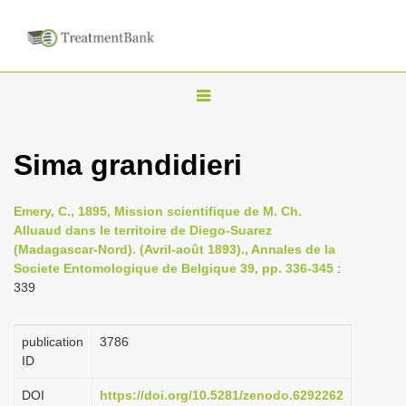
T
o
g
Sima grandidieri
g
l
Emery, C., 1895, Mission scientifique de M. Ch.
e
Alluaud dans le territoire de Diego-Suarez
n
(Madagascar-Nord). (Avril-août 1893)., Annales de la
Societe Entomologique de Belgique 39, pp. 336-345
:
a
339
v
i
publication
3786
g
ID
a
DOI
https://doi.org/10.5281/zenodo.6292262
t