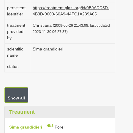
i
persistent
https://treatment.plazi.org/id/0B9ADD5D-
identifier
4B3D-9600-60A9-44FC1A239A65
o
n
treatment
Christiana
(2009-05-26 21:43:08, last updated
provided
2023-11-30 06:27:37)
by
scientific
Sima grandidieri
name
status
Show all
Treatment
HNS
Sima grandidieri
Forel.