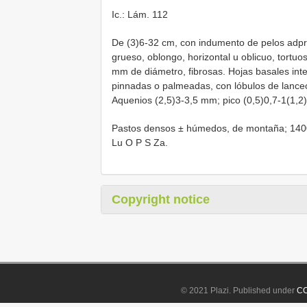
Ic.: Lám. 112
De (3)6-32 cm, con indumento de pelos adpr
grueso, oblongo, horizontal u oblicuo, tortuo
mm de diámetro, fibrosas. Hojas basales inte
pinnadas o palmeadas, con lóbulos de lance
Aquenios (2,5)3-3,5 mm; pico (0,5)0,7-1(1,2)
Pastos densos ± húmedos, de montaña; 1400-2
Lu O P S Za.
Copyright notice
© 2021 Plazi. Published under
CC