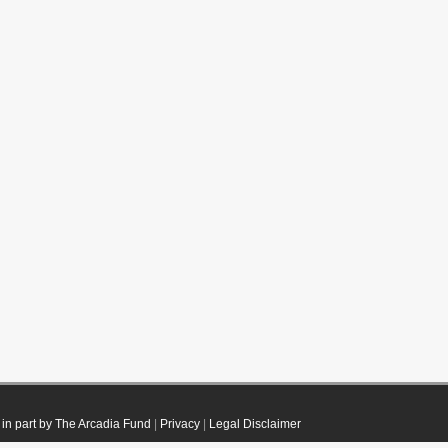
in part by The Arcadia Fund
|
Privacy
|
Legal Disclaimer