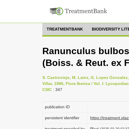
TREATMENTBANK
BIODIVERSITY LI
Ranunculus bulbosu
(Boiss. & Reut. ex 
S. Castroviejo, M. Lainz, G. Lopez Gonzalez,
Villar, 1986, Flora Iberica / Vol. I: Lycopod
CSIC
: 347
publication ID
persistent identifier
https://treatment.p
treatment provided by
Plazi
(2025-03-20 02:37