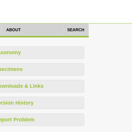
ABOUT
SEARCH
axonomy
pecimens
ownloads & Links
rsion History
eport Problem