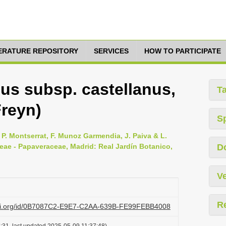
TERATURE REPOSITORY
SERVICES
HOW TO PARTICIPATE
s subsp. castellanus,
T
Freyn)
S
 P. Montserrat, F. Munoz Garmendia, J. Paiva & L.
iaceae - Papaveraceae, Madrid: Real Jardín Botanico,
D
Ve
R
lazi.org/id/0B7087C2-E9E7-C2AA-639B-FE99FEBB4008
:31, last updated 2025-05-09 11:37:48)