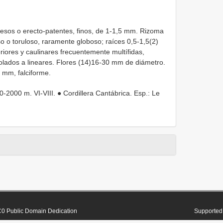
esos o erecto-patentes, finos, de 1-1,5 mm. Rizoma
so o toruloso, raramente globoso; raíces 0,5-1,5(2)
riores y caulinares frecuentemente multífidas,
olados a lineares. Flores (14)16-30 mm de diámetro.
 mm, falciforme.
000 m. VI-VIII. ● Cordillera Cantábrica. Esp.: Le
0 Public Domain Dedication
Supported 