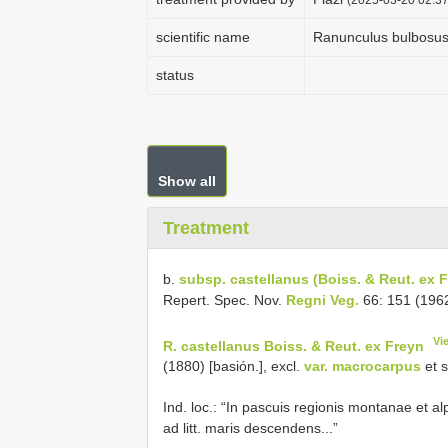
scientific name
Ranunculus bulbosus
status
Show all
Treatment
b.
subsp. castellanus (Boiss. & Reut. ex 
Repert. Spec. Nov.
Regni Veg.
66: 151 (196
Vi
R. castellanus Boiss. & Reut. ex Freyn
(1880) [basión.], excl.
var. macrocarpus
et 
Ind. loc.: “In pascuis regionis montanae et al
ad litt. maris descendens...”