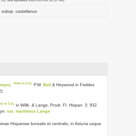
 subsp. castellanus
View in CoL
Freyn)
P.W.
Ball
& Heywood in Feddes
2)
ew in CoL
in Willk. & Lange, Prodr. Fl. Hispan. 3: 932
syn.
var. maritimus Lange
pinae Hispaniae borealis et centralis, in Asturia usque