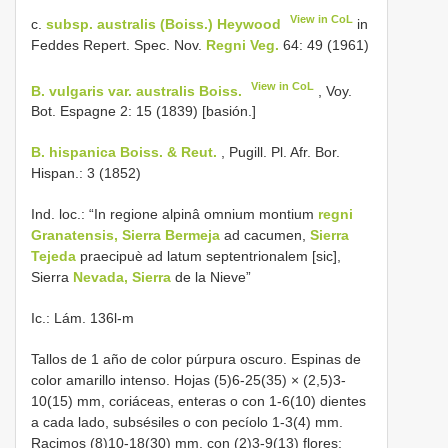
View in CoL
c.
subsp. australis (Boiss.) Heywood
in
Feddes Repert. Spec. Nov.
Regni Veg.
64: 49 (1961)
View in CoL
B. vulgaris var. australis Boiss.
, Voy.
Bot. Espagne 2: 15 (1839) [basión.]
B. hispanica Boiss. & Reut.
, Pugill. Pl. Afr. Bor.
Hispan.: 3 (1852)
Ind. loc.: “In regione alpinâ omnium montium
regni
Granatensis, Sierra Bermeja
ad cacumen,
Sierra
Tejeda
praecipuè ad latum septentrionalem [sic],
Sierra
Nevada, Sierra
de la Nieve”
Ic.: Lám. 136l-m
Tallos de 1 año de color púrpura oscuro. Espinas de
color amarillo intenso. Hojas (5)6-25(35) × (2,5)3-
10(15) mm, coriáceas, enteras o con 1-6(10) dientes
a cada lado, subsésiles o con pecíolo 1-3(4) mm.
Racimos (8)10-18(30) mm, con (2)3-9(13) flores;