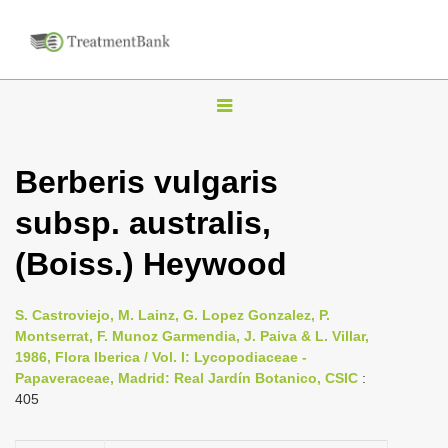
T
o
g
Berberis vulgaris
g
subsp. australis,
l
e
(Boiss.) Heywood
n
a
S. Castroviejo, M. Lainz, G. Lopez Gonzalez, P.
v
Montserrat, F. Munoz Garmendia, J. Paiva & L. Villar,
i
1986, Flora Iberica / Vol. I: Lycopodiaceae -
Papaveraceae, Madrid: Real Jardín Botanico, CSIC
:
g
405
a
t