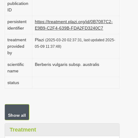
publication
i
ID
o
persistent
https://treatment.plazi.org/id/0B7087C2-
n
identifier
E9B9-C2F4-639B-FDA2FD3240C7
treatment
Plazi
(2025-03-20 02:37:31, last updated 2025-
provided
05-09 11:37:48)
by
scientific
Berberis vulgaris subsp. australis
name
status
Show all
Treatment