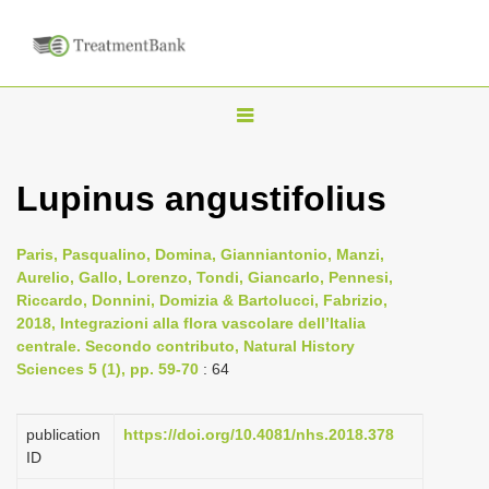
T
o
g
Lupinus angustifolius
g
l
Paris, Pasqualino, Domina, Gianniantonio, Manzi,
e
Aurelio, Gallo, Lorenzo, Tondi, Giancarlo, Pennesi,
n
Riccardo, Donnini, Domizia & Bartolucci, Fabrizio,
2018, Integrazioni alla flora vascolare dell’Italia
a
centrale. Secondo contributo, Natural History
v
Sciences 5 (1), pp. 59-70
: 64
i
g
publication
https://doi.org/10.4081/nhs.2018.378
a
ID
t