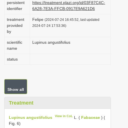
persistent
https://treatment.plazi.org/id/03F87C4C-
i
identifier
6A28-7E3A-FFCB-0917E9A621D6
o
treatment
Felipe
(2024-07-24 16:45:52, last updated
n
provided
2024-07-24 17:53:36)
by
scientific
Lupinus angustifolius
name
status
Show all
Treatment
View in CoL
Lupinus angustifolius
L. (
Fabaceae
) (
Fig. 6)