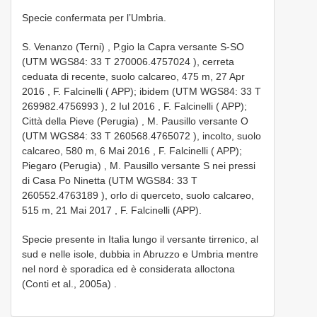
Specie confermata per l’Umbria.
S. Venanzo (Terni)
,
P.gio la Capra versante S-SO
(UTM WGS84: 33
T 270006.4757024
), cerreta
ceduata di recente, suolo calcareo, 475 m, 27 Apr
2016
,
F. Falcinelli ( APP); ibidem (UTM WGS84: 33
T
269982.4756993
), 2 Iul 2016
,
F. Falcinelli ( APP);
Città della Pieve (Perugia)
,
M. Pausillo versante
O
(UTM WGS84: 33
T 260568.4765072
), incolto, suolo
calcareo, 580 m, 6 Mai 2016
,
F. Falcinelli ( APP);
Piegaro (Perugia)
,
M. Pausillo versante
S nei pressi
di Casa Po Ninetta (UTM WGS84: 33
T
260552.4763189
), orlo di querceto, suolo calcareo,
515 m, 21 Mai 2017
, F. Falcinelli (APP).
Specie presente in Italia lungo il versante tirrenico, al
sud e nelle isole, dubbia in Abruzzo e Umbria mentre
nel nord è sporadica ed è considerata alloctona
(Conti et al., 2005a)
.