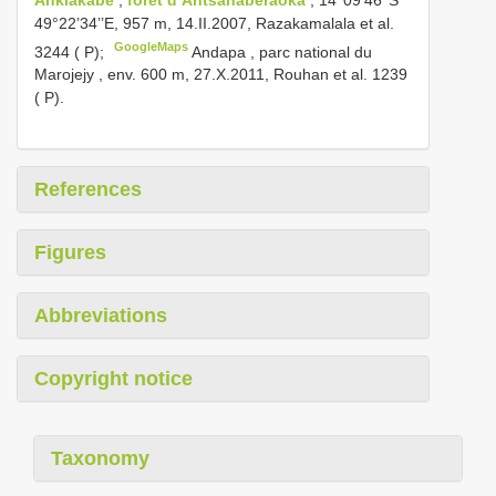
49°22’34’’E, 957 m, 14.II.2007, Razakamalala et al.
GoogleMaps
3244 ( P);
Andapa , parc national du
Marojejy , env. 600 m, 27.X.2011, Rouhan et al. 1239
( P).
References
Figures
Abbreviations
Copyright notice
Taxonomy