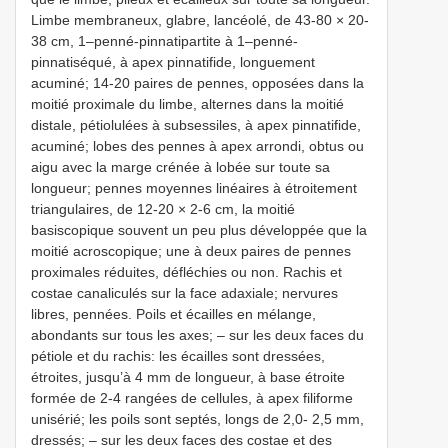
Limbe membraneux, glabre, lancéolé, de 43-80 × 20-
38 cm, 1–penné-pinnatipartite à 1–penné-
pinnatiséqué, à apex pinnatifide, longuement
acuminé; 14-20 paires de pennes, opposées dans la
moitié proximale du limbe, alternes dans la moitié
distale, pétiolulées à subsessiles, à apex pinnatifide,
acuminé; lobes des pennes à apex arrondi, obtus ou
aigu avec la marge crénée à lobée sur toute sa
longueur; pennes moyennes linéaires à étroitement
triangulaires, de 12-20 × 2-6 cm, la moitié
basiscopique souvent un peu plus développée que la
moitié acroscopique; une à deux paires de pennes
proximales réduites, défléchies ou non. Rachis et
costae canaliculés sur la face adaxiale; nervures
libres, pennées. Poils et écailles en mélange,
abondants sur tous les axes; – sur les deux faces du
pétiole et du rachis: les écailles sont dressées,
étroites, jusqu’à 4 mm de longueur, à base étroite
formée de 2-4 rangées de cellules, à apex filiforme
unisérié; les poils sont septés, longs de 2,0- 2,5 mm,
dressés; – sur les deux faces des costae et des