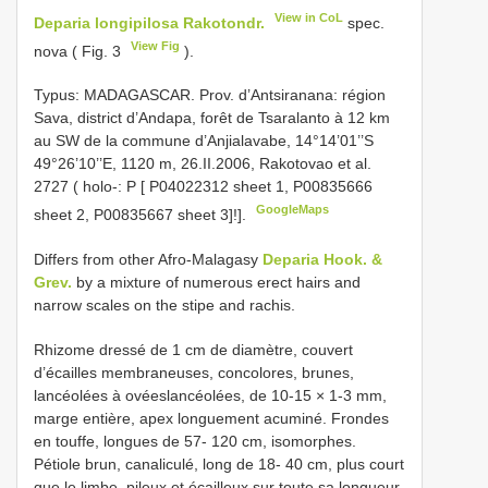
View in CoL
Deparia longipilosa Rakotondr.
spec.
View Fig
nova ( Fig. 3
).
Typus:
MADAGASCAR. Prov. d’Antsiranana: région
Sava, district d’Andapa, forêt de Tsaralanto à 12 km
au SW de la commune d’Anjialavabe, 14°14’01’’S
49°26’10’’E, 1120 m, 26.II.2006, Rakotovao et al.
2727 ( holo-: P [
P04022312
sheet 1,
P00835666
GoogleMaps
sheet 2,
P00835667
sheet 3]!].
Differs from other Afro-Malagasy
Deparia Hook. &
Grev.
by a mixture of numerous erect hairs and
narrow scales on the stipe and rachis.
Rhizome dressé de 1 cm de diamètre, couvert
d’écailles membraneuses, concolores, brunes,
lancéolées à ovéeslancéolées, de 10-15 × 1-3 mm,
marge entière, apex longuement acuminé. Frondes
en touffe, longues de 57- 120 cm, isomorphes.
Pétiole brun, canaliculé, long de 18- 40 cm, plus court
que le limbe, pileux et écailleux sur toute sa longueur.