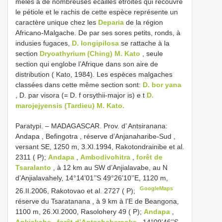
mêlés à de nombreuses écailles étroites qui recouvre
le pétiole et le rachis de cette espèce représente un
caractère unique chez les
Deparia
de la région
Africano-Malgache. De par ses sores petits, ronds, à
indusies fugaces,
D. longipilosa
se rattache à la
section
Dryoathyrium (Ching) M. Kato
, seule
section qui englobe l’Afrique dans son aire de
distribution ( Kato, 1984). Les espèces malgaches
classées dans cette même section sont:
D. bor yana
, D. par visora (= D. f orsythii-major is) e t
D.
marojejyensis (Tardieu) M. Kato.
Paratypi. –
MADAGASCAR. Prov. d’ Antsiranana:
Andapa , Befingotra , réserve d’Anjanaharibe-Sud ,
versant SE, 1250 m, 3.XI.1994, Rakotondrainibe et al.
2311 ( P);
Andapa
,
Ambodivohitra
,
forêt de
Tsaralanto
, à 12 km au SW d’Anjialavabe, au N
d’Anjialavahely, 14°14’01’’S 49°26’10’’E, 1120 m,
GoogleMaps
26.II.2006, Rakotovao et al. 2727 ( P);
réserve du Tsaratanana , à 9 km à l’E de Beangona,
1100 m, 26.XI.2000, Rasolohery 49 ( P);
Andapa
,
Ankiakabe
,
forêt d’Antsahaberaoka
, 14°09’46’’S