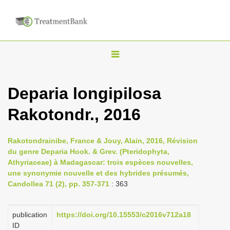
T
o
g
Deparia longipilosa
g
Rakotondr., 2016
l
e
n
Rakotondrainibe, France & Jouy, Alain, 2016, Révision
du genre Deparia Hook. & Grev. (Pteridophyta,
a
Athyriaceae) à Madagascar: trois espèces nouvelles,
v
une synonymie nouvelle et des hybrides présumés,
i
Candollea 71 (2), pp. 357-371
: 363
g
a
publication
https://doi.org/10.15553/c2016v712a18
ID
t