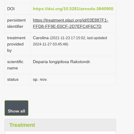
i
DOI
https://doi.org/10.5281/zenodo.5840900
o
persistent
https://treatment.plazi.org/id/03E887F1-
n
identifier
FFD8-FF9E-E0CF-2D7EFC4F6C7D
treatment
Carolina
(2021-11-23 17:15:02, last updated
provided
2024-11-27 03:45:48)
by
scientific
Deparia longipilosa Rakotondr.
name
status
sp. nov.
Show all
Treatment