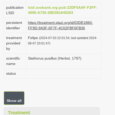
i
publication
lsid:zoobank.org:pub:22DF5AAF-F2FF-
o
4095-A735-2BD381645263
LSID
n
persistent
https://treatment.plazi.org/id/03DE1860-
identifier
FF9D-9A3F-6F7F-4C02FBF6FB36
treatment
Felipe
(2024-07-03 22:01:54, last updated 2024-
provided
08-07 20:01:47)
by
scientific
Stethorus pusillus (Herbst, 1797)
name
status
Show all
Treatment