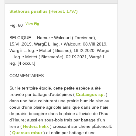
Stethorus pusillus (Herbst, 1797)
View Fig
Fig. 60
BELGIQUE. – Namur • Walcourt ( Tarcienne),
15.VII.2019, WargÉ L. leg. • Walcourt, 08.VIII.2019,
WargÉ L. leg. • Mettet ( Biesme), 18.IX.2020, Wargé
L. leg. • Mettet ( Biesmerée), 02.IX.2021, Wargé L.
leg. [4 occur.]
COMMENTAIRES
Sur le territoire étudié, cette petite espèce a été
trouvée par battage d’aubépines (
Crataegus sp.
)
dans une haie ceinturant une prairie humide sise au
coeur d’une plaine agricole ainsi que dans une haie
de prairie bocagère dans la plaine alluviale de l’Eau
d’Heure; aussi en sous-bois frais par battage d’un
lierre (
Hedera helix
) croissant sur chêne pÉdonculÉ
(
Quercus robur
) et enfin par battage d’une