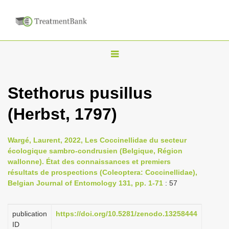
T
o
g
Stethorus pusillus
g
(Herbst, 1797)
l
e
n
Wargé, Laurent, 2022, Les Coccinellidae du secteur
écologique sambro-condrusien (Belgique, Région
a
wallonne). État des connaissances et premiers
v
résultats de prospections (Coleoptera: Coccinellidae),
i
Belgian Journal of Entomology 131, pp. 1-71
: 57
g
a
publication
https://doi.org/10.5281/zenodo.13258444
ID
t