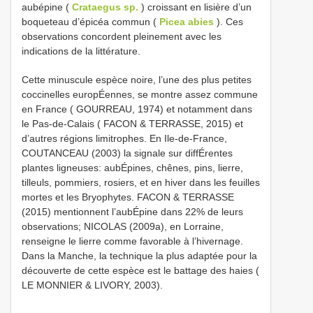
aubépine (
Crataegus sp.
) croissant en lisière d’un
boqueteau d’épicéa commun (
Picea abies
). Ces
observations concordent pleinement avec les
indications de la littérature.
Cette minuscule espèce noire, l’une des plus petites
coccinelles europÉennes, se montre assez commune
en France ( GOURREAU, 1974) et notamment dans
le Pas-de-Calais ( FACON & TERRASSE, 2015) et
d’autres régions limitrophes. En Ile-de-France,
COUTANCEAU (2003) la signale sur diffÉrentes
plantes ligneuses: aubÉpines, chênes, pins, lierre,
tilleuls, pommiers, rosiers, et en hiver dans les feuilles
mortes et les Bryophytes. FACON & TERRASSE
(2015) mentionnent l’aubÉpine dans 22% de leurs
observations; NICOLAS (2009a), en Lorraine,
renseigne le lierre comme favorable à l’hivernage.
Dans la Manche, la technique la plus adaptée pour la
découverte de cette espèce est le battage des haies (
LE MONNIER & LIVORY, 2003).