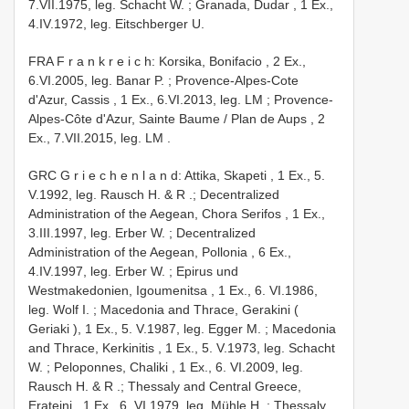
7.VII.1975, leg. Schacht W.
;
Granada, Dudar , 1 Ex.,
4.IV.1972, leg. Eitschberger U.
FRA F r a n k r e i c h: Korsika, Bonifacio , 2 Ex.,
6.VI.2005, leg. Banar P.
;
Provence-Alpes-Cote
d'Azur, Cassis , 1 Ex., 6.VI.2013, leg. LM
;
Provence-
Alpes-Côte d'Azur, Sainte Baume / Plan de Aups , 2
Ex., 7.VII.2015, leg. LM
.
GRC G r i e c h e n l a n d: Attika, Skapeti , 1 Ex., 5.
V.1992, leg. Rausch H. & R
.;
Decentralized
Administration of the Aegean, Chora Serifos , 1 Ex.,
3.III.1997, leg. Erber W.
;
Decentralized
Administration of the Aegean, Pollonia , 6 Ex.,
4.IV.1997, leg. Erber W.
;
Epirus und
Westmakedonien, Igoumenitsa , 1 Ex., 6. VI.1986,
leg. Wolf I.
;
Macedonia and Thrace, Gerakini (
Geriaki ), 1 Ex., 5. V.1987, leg. Egger M.
;
Macedonia
and Thrace, Kerkinitis , 1 Ex., 5. V.1973, leg. Schacht
W.
;
Peloponnes, Chaliki , 1 Ex., 6. VI.2009, leg.
Rausch H. & R
.;
Thessaly and Central Greece,
Erateini , 1 Ex., 6. VI.1979, leg. Mühle H.
;
Thessaly