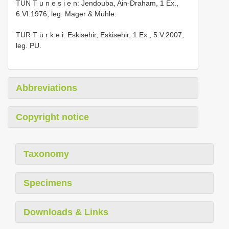
TUN T u n e s i e n: Jendouba, Ain-Draham, 1 Ex.,
6.VI.1976, leg. Mager & Mühle.
TUR T ü r k e i: Eskisehir, Eskisehir, 1 Ex., 5.V.2007,
leg. PU.
Abbreviations
Copyright notice
Taxonomy
Specimens
Downloads & Links