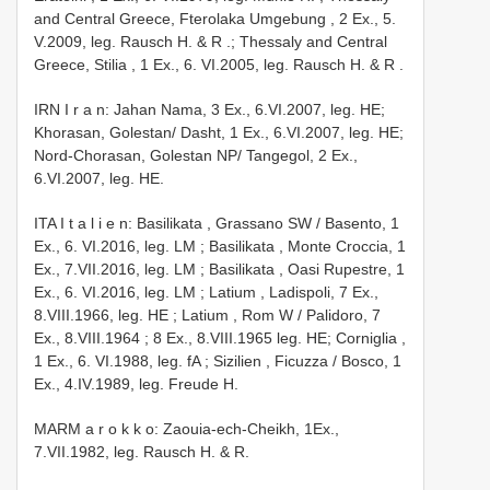
and Central Greece, Fterolaka Umgebung , 2 Ex., 5.
V.2009, leg. Rausch H. & R
.;
Thessaly and Central
Greece, Stilia , 1 Ex., 6. VI.2005, leg. Rausch H. & R
.
IRN I r a n: Jahan Nama, 3 Ex., 6.VI.2007, leg. HE;
Khorasan, Golestan/ Dasht, 1 Ex., 6.VI.2007, leg. HE;
Nord-Chorasan, Golestan NP/ Tangegol, 2 Ex.,
6.VI.2007, leg. HE.
ITA I t a l i e n: Basilikata , Grassano SW / Basento, 1
Ex., 6. VI.2016, leg. LM
;
Basilikata , Monte Croccia, 1
Ex., 7.VII.2016, leg. LM
;
Basilikata , Oasi Rupestre, 1
Ex., 6. VI.2016, leg. LM
;
Latium , Ladispoli, 7 Ex.,
8.VIII.1966, leg. HE
;
Latium , Rom W / Palidoro, 7
Ex., 8.VIII.1964
; 8 Ex., 8.VIII.1965 leg. HE;
Corniglia ,
1 Ex., 6. VI.1988, leg. fA
;
Sizilien , Ficuzza / Bosco, 1
Ex., 4.IV.1989, leg. Freude H.
MARM a r o k k o: Zaouia-ech-Cheikh, 1Ex.,
7.VII.1982, leg. Rausch H. & R.