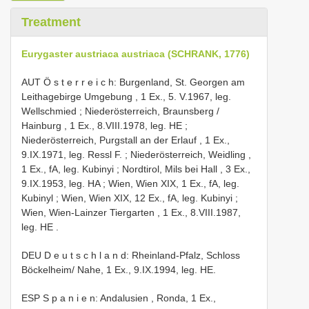
Treatment
Eurygaster austriaca austriaca (SCHRANK, 1776)
AUT Ö s t e r r e i c h: Burgenland, St. Georgen am
Leithagebirge Umgebung , 1 Ex., 5. V.1967, leg.
Wellschmied
;
Niederösterreich, Braunsberg /
Hainburg , 1 Ex., 8.VIII.1978, leg. HE
;
Niederösterreich, Purgstall an der Erlauf , 1 Ex.,
9.IX.1971, leg. Ressl F.
;
Niederösterreich, Weidling ,
1 Ex., fA, leg. Kubinyi
;
Nordtirol, Mils bei Hall , 3 Ex.,
9.IX.1953, leg. HA
;
Wien, Wien XIX, 1 Ex., fA, leg.
Kubinyl
;
Wien, Wien XIX, 12 Ex., fA, leg. Kubinyi
;
Wien, Wien-Lainzer Tiergarten , 1 Ex., 8.VIII.1987,
leg. HE
.
DEU D e u t s c h l a n d: Rheinland-Pfalz, Schloss
Böckelheim/ Nahe, 1 Ex., 9.IX.1994, leg. HE.
ESP S p a n i e n: Andalusien , Ronda, 1 Ex.,