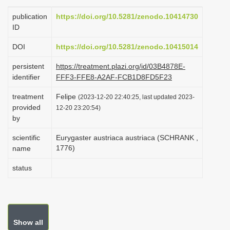
i
publication
https://doi.org/10.5281/zenodo.10414730
o
ID
n
DOI
https://doi.org/10.5281/zenodo.10415014
persistent
https://treatment.plazi.org/id/03B4878E-
identifier
FFF3-FFE8-A2AF-FCB1D8FD5F23
treatment
Felipe
(2023-12-20 22:40:25, last updated 2023-
provided
12-20 23:20:54)
by
scientific
Eurygaster austriaca austriaca (SCHRANK ,
1776)
name
status
Show all