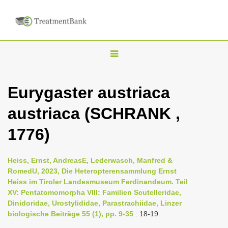
T
o
g
Eurygaster austriaca
g
austriaca (SCHRANK ,
l
e
1776)
n
a
Heiss, Ernst, AndreasE, Lederwasch, Manfred &
v
RomedU, 2023, Die Heteropterensammlung Ernst
i
Heiss im Tiroler Landesmuseum Ferdinandeum. Teil
XV: Pentatomomorpha VIII: Familien Scutelleridae,
g
Dinidoridae, Urostylididae, Parastrachiidae, Linzer
a
biologische Beiträge 55 (1), pp. 9-35
: 18-19
t