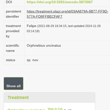
DOI
https://doi.org/10.5281/zenodo.5873067
i
persistent
https://treatment.plazi.org/id/03AA879A-8B77-FF9D-
o
identifier
577A-FD8FFBECFAF7
n
treatment
Felipe
(2021-08-29 18:34:15, last updated 2024-11-26
provided
03:14:18)
by
scientific
Orphnebius uncinatus
name
status
sp. nov.
Show all
Treatment
View in CoL
Orphnebius uncinatus
n. sp.