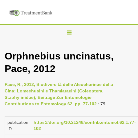
T
o
g
Orphnebius uncinatus,
g
Pace, 2012
l
e
n
Pace, R., 2012, Biodiversità delle Aleocharinae della
Cina: Lomechusini e Thamiaraeini (Coleoptera,
a
Staphylinidae), Beiträge Zur Entomologie =
v
Contributions to Entomology 62, pp. 77-102
: 79
i
g
publication
https://doi.org/10.21248/contrib.entomol.62.1.77-
a
102
ID
t