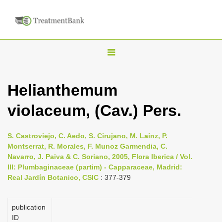
T
o
g
Helianthemum
g
violaceum, (Cav.) Pers.
l
e
n
S. Castroviejo, C. Aedo, S. Cirujano, M. Lainz, P.
Montserrat, R. Morales, F. Munoz Garmendia, C.
a
Navarro, J. Paiva & C. Soriano, 2005, Flora Iberica / Vol.
v
III: Plumbaginaceae (partim) - Capparaceae, Madrid:
i
Real Jardín Botanico, CSIC
: 377-379
g
a
publication
ID
t