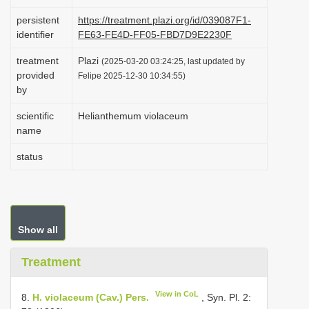
i
persistent
https://treatment.plazi.org/id/039087F1-
o
identifier
FE63-FE4D-FF05-FBD7D9E2230F
n
treatment
Plazi
(2025-03-20 03:24:25, last updated by
provided
Felipe 2025-12-30 10:34:55)
by
scientific
Helianthemum violaceum
name
status
Show all
Treatment
View in CoL
8.
H. violaceum (Cav.) Pers.
, Syn. Pl. 2: