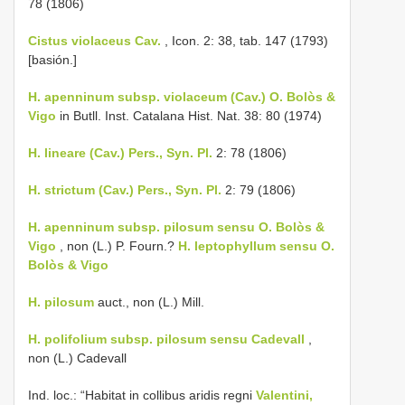
78 (1806)
Cistus violaceus Cav.
, Icon. 2: 38, tab. 147 (1793)
[basión.]
H. apenninum subsp. violaceum (Cav.) O. Bolòs &
Vigo
in Butll. Inst. Catalana Hist. Nat. 38: 80 (1974)
H. lineare (Cav.) Pers., Syn. Pl.
2: 78 (1806)
H. strictum (Cav.) Pers., Syn. Pl.
2: 79 (1806)
H. apenninum subsp. pilosum sensu O. Bolòs &
Vigo
, non (L.) P. Fourn.?
H. leptophyllum sensu O.
Bolòs & Vigo
H. pilosum
auct., non (L.) Mill.
H. polifolium subsp. pilosum sensu Cadevall
,
non (L.) Cadevall
Ind. loc.: “Habitat in collibus aridis regni
Valentini,