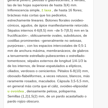
las de las hojas superiores de hasta 3(4) mm.
Inflorescencia simple,
± laxa
, de hasta 16 flores;
brácteas más cortas que los pedicelos,
estrechamente lineares. Botones florales ovoideo-
cónicos, agudos, de ápice manifiestamente retorcido.
Sépalos internos 4-6(8,5) mm –de 5-7(8,5) mm en la
fructificación–, oblicuamente ovales, subobtusos, de
costillas prominentes –generalmente no setosas,
purpúreas–, con los espacios intercostales de 0,5-1
mm de anchura máxima, membranáceos, de glabros
a tenuemente estrellado-pubescentes o estrellado-
tomentosos; sépalos externos de longitud 1/4-1/3 la
de los internos, de linear-espatulados a elípticos,
ciliados, verdosos o cenicientos. Pétalos 6-8(10) mm,
obovado-flabeliformes, a veces retusos, blancos, más
raramente rosados, maculados. Cápsula 3,5-5,5 mm,
en general más corta que el cáliz, ovoideo-elipsoidal
u ovoidea
, densamente pelosa, polisperma.
Semillas (1,2)1,5(2) mm, de un pardo acastañado o
pardo rojizo obscuro.