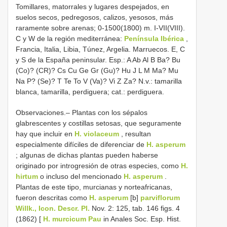
Tomillares, matorrales y lugares despejados, en
suelos secos, pedregosos, calizos, yesosos, más
raramente sobre arenas; 0-1500(1800) m. I-VII(VIII).
C y W de la región mediterránea:
Península Ibérica
,
Francia, Italia, Libia, Túnez, Argelia. Marruecos. E, C
y S de la España peninsular. Esp.: A Ab Al B Ba? Bu
(Co)? (CR)? Cs Cu Ge Gr (Gu)? Hu J L M Ma? Mu
Na P? (Se)? T Te To V (Va)? Vi Z Za? N.v.: tamarilla
blanca, tamarilla, perdiguera; cat.: perdiguera.
Observaciones.– Plantas con los sépalos
glabrescentes y costillas setosas, que seguramente
hay que incluir en
H. violaceum
, resultan
especialmente difíciles de diferenciar de
H. asperum
; algunas de dichas plantas pueden haberse
originado por introgresión de otras especies, como
H.
hirtum
o incluso del mencionado
H. asperum
.
Plantas de este tipo, murcianas y norteafricanas,
fueron descritas como
H. asperum
[b]
parviflorum
Willk., Icon. Descr. Pl.
Nov. 2: 125, tab. 146 figs. 4
(1862) [
H. murcicum Pau
in Anales Soc. Esp. Hist.