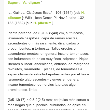
Sagunti, Valldignae
”
Ic.: Guinea, Cistáceas Españ.: 106 (1954) [sub
H.
pilosum
]; Willk., Icon Descr. Pl. Nov 2, tabs. 132,
133 (1862) [sub
H. pilosum
]
Planta perenne, de (6)10-35(40) cm, sufruticosa,
laxamente cespitosa; cepa de ramas erectas,
ascendentes o, más raramente, divaricadas o
procumbentes, ± tortuosas. Tallos erectos o
ascendente-erectos, en general incano-tomentosos,
con indumento de pelos muy finos, adpresos. Hojas
lineares o linear-lanceoladas, obtusas, de márgenes
revolutos, raramente ± planas, de tomentosas a
esparcidamente estrellado-pubescentes por el haz –
raramente glabrescentes– y envés en general
incano-tomentoso, de nervios laterales algo
prominentes; limbo
(3)5-13(17) × 0,8-2(2,5) mm; estípulas más cortas o
más largas que el pecíolo, subuladas, de ápice en
general pilífero, pelosas o glabrescentes, ± verdes;