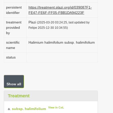
i
persistent
https://treatment.plazi.org/id/039087F1-
o
identifier
FE47-FE6F-FF05-FBB1DA94223F
n
treatment
Plazi
(2025-03-20 03:24:25, last updated by
provided
Felipe 2025-12-30 10:34:55)
by
scientific
Halimium halimifolium subsp. halimifolium
name
status
Show all
Treatment
View in CoL
a.
subsp. halimifolium