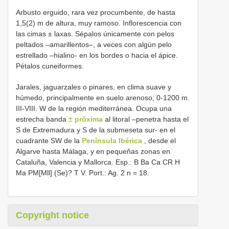
Arbusto erguido, rara vez procumbente, de hasta
1,5(2) m de altura, muy ramoso. Inflorescencia con
las cimas ± laxas. Sépalos únicamente con pelos
peltados –amarillentos–, a veces con algún pelo
estrellado –hialino- en los bordes o hacia el ápice.
Pétalos cuneiformes.
Jarales, jaguarzales o pinares, en clima suave y
húmedo, principalmente en suelo arenoso; 0-1200 m.
III-VIII. W de la región mediterránea. Ocupa una
estrecha banda
± próxima
al litoral –penetra hasta el
S de Extremadura y S de la submeseta sur- en el
cuadrante SW de la
Península Ibérica
, desde el
Algarve hasta Málaga, y en pequeñas zonas en
Cataluña, Valencia y Mallorca. Esp.: B Ba Ca CR H
Ma PM[Mll] (Se)? T V. Port.: Ag. 2 n = 18.
Copyright notice