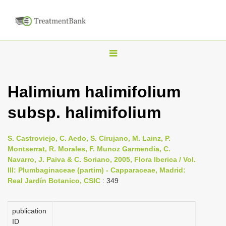
T
o
g
Halimium halimifolium
g
subsp. halimifolium
l
e
n
S. Castroviejo, C. Aedo, S. Cirujano, M. Lainz, P.
Montserrat, R. Morales, F. Munoz Garmendia, C.
a
Navarro, J. Paiva & C. Soriano, 2005, Flora Iberica / Vol.
v
III: Plumbaginaceae (partim) - Capparaceae, Madrid:
i
Real Jardín Botanico, CSIC
: 349
g
a
publication
ID
t